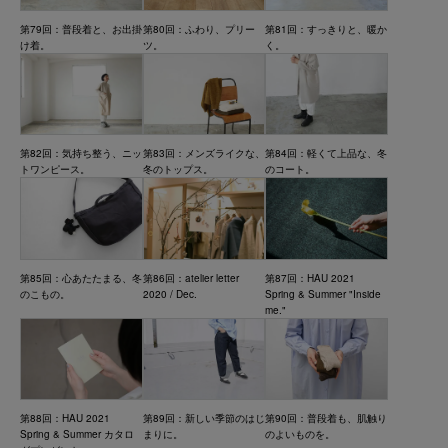
第79回：普段着と、お出掛
第80回：ふわり、プリー
第81回：すっきりと、暖か
け着。
ツ。
く。
第82回：気持ち整う、ニッ
第83回：メンズライクな、
第84回：軽くて上品な、冬
トワンピース。
冬のトップス。
のコート。
第85回：心あたたまる、冬
第86回：atelier letter
第87回：HAU 2021
のこもの。
2020 / Dec.
Spring & Summer "Inside
me."
第88回：HAU 2021
第89回：新しい季節のはじ
第90回：普段着も、肌触り
Spring & Summer カタロ
まりに。
のよいものを。