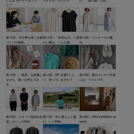
になる”カーディガンっ
スタイル」のススメ
た、「夏の服」の話。
て？
第10回：手仕事を感じる服
第11回：「特別な日」に着
第12回：ワンピースの魔
づくりの秘密。
たい服は、こんな服。
法。
第13回：「風景」を想像し
第14回：MY 定番Tシャ
第15回：夏のマンネリ対策
ながら、装いを考えてみ
ツ、持っていますか？
には、ベストです。
る。
第16回：スタッフ座談会企
第17回：街と暮らしと服
第18回：HAU exhibition at
画｜わたしのHAU
の、いい関係。
sabot