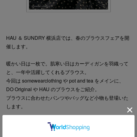
HAU ＆ SUNDRY 横浜店では、春のブラウスフェアを開
催します。
暖かい日は一枚で。肌寒い日はカーディガンを羽織って
と、一年中活躍してくれるブラウス。
今回は somewearclothing や pot and tea をメインに、
DO Original や HAU のブラウスをご紹介。
ブラウスに合わせたパンツやバッグなど小物も登場いた
します。
また、somewearclothing、pot and tea からは、貴重な過
去のアーカイブや1点ものなども登場。