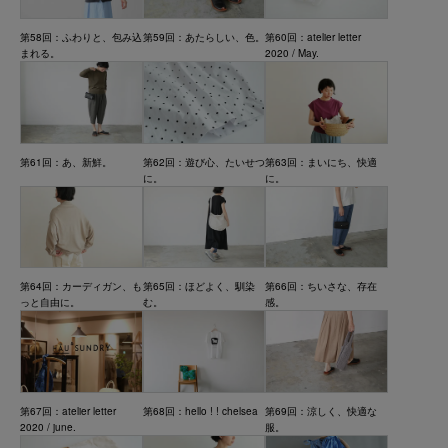
第58回：ふわりと、包み込
第59回：あたらしい、色。
第60回：atelier letter
まれる。
2020 / May.
第61回：あ、新鮮。
第62回：遊び心、たいせつ
第63回：まいにち、快適
に。
に。
第64回：カーディガン、も
第65回：ほどよく、馴染
第66回：ちいさな、存在
っと自由に。
む。
感。
第67回：atelier letter
第68回：hello ! ! chelsea
第69回：涼しく、快適な
2020 / june.
服。