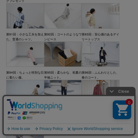
グプレゼント
第91回：小さな工夫を加え
第92回：コートのようなワ
第93回：安心感のあるデイ
た、普通のシャツ。
ンピース
リートップス
第94回：ちょっと特別な日
第95回：柔らかな、初夏の
第96回：ふんわりとした、
に着たい服。
半袖ニット。
春のコート。
第97回：さらりと気持ちい
第98回：自然体な、きれい
第99回：atelier letter
い、洗えるニット。
めボトム。
2021 / May.