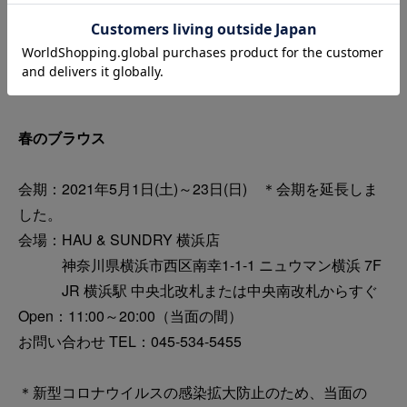
ブランドの個性が詰まった楽しい企画となっておりま
す。
お気に入りが見つかりそうなこの機会に、ぜひご覧くだ
さい。
春のブラウス
会期：2021年5月1日(土)～23日(日) ＊会期を延長しま
した。
会場：HAU & SUNDRY 横浜店
神奈川県横浜市西区南幸1-1-1 ニュウマン横浜 7F
JR 横浜駅 中央北改札または中央南改札からすぐ
Open：11:00～20:00（当面の間）
お問い合わせ TEL：045-534-5455
＊新型コロナウイルスの感染拡大防止のため、当面の