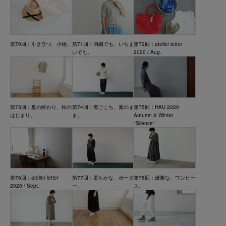
第70回：引き立つ、小物。
第71回：羽織でも、いちま
第72回：atelier letter
いでも。
2020 / Aug.
第73回：夏の終わり、秋の
第74回：着ごこち、素のま
第75回：HAU 2020
はじまり。
ま。
Autumn & Winter
"Silence"
第76回：atelier letter
第77回：柔らかな、ボーダ
第78回：優雅な、ワンピー
2020 / Sept.
ー。
ス。