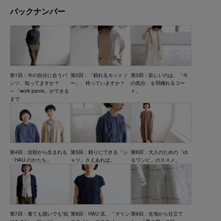
バックナンバー
第1回：今の自分に合うパ
第2回：「頼れるカットソ
第3回：欲しいのは、「今
ンツ、知ってますか？
ー」、持っていますか？
の気分」を羽織れるコー
～「work pants」ができる
ト。
まで
第4回：信頼から生まれる
第5回：頼りにできる「シ
第6回：大人のための「ゆ
「HAU のかたち」
ャツ」さえあれば。
るワンピ」のススメ。
第7回：着ても脱いでも“絵
第8回：HAU 流、「マリン
第9回：生地から仕立て