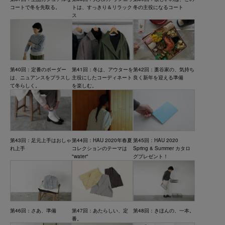
コートで冬を先取る。
トは、すっきり＆リラック
冬の主役になるコート
ス
第40回：定番のボーダー
第41回：冬は、アウターを
第42回：藁谷家の、気持ち
は、ニュアンスをプラスし
主役にしたコーディネート
良く新年を迎える準備
て冬らしく。
を楽しむ。
第43回：足元上手はおしゃ
第44回：HAU 2020年春夏
第45回：HAU 2020
れ上手
コレクションのテーマは
Spring & Summer カタロ
"water"
グプレゼント！
第46回：さあ、準備
第47回：あたらしい、定
第48回：きほんの、一本。
番。