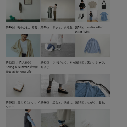
第49回：軽やかに、着る。
第50回：サッと、羽織る。
第51回：atelier letter
2020 / Mar.
第52回：HAU 2020
第53回：さりげなく、きっ
第54回：潔い、シャツ。
Spring & Summer 受注販
ちりと。
売会 at itonowa Life
第55回：見えてもいい、イ
第56回：足もと、快適に。
第57回：ながく、着る。
ンナー。