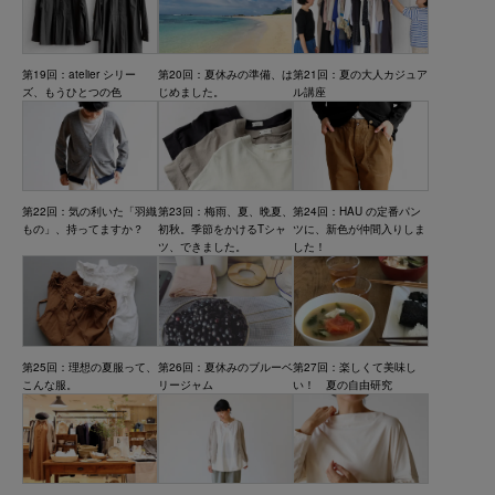
第19回：atelier シリー
第20回：夏休みの準備、は
第21回：夏の大人カジュア
ズ、もうひとつの色
じめました。
ル講座
第23回：梅雨、夏、晩夏、
第24回：HAU の定番パン
第22回：気の利いた「羽織
初秋。季節をかけるTシャ
ツに、新色が仲間入りしま
もの」、持ってますか？
ツ、できました。
した！
第25回：理想の夏服って、
第26回：夏休みのブルーベ
第27回：楽しくて美味し
こんな服。
リージャム
い！ 夏の自由研究