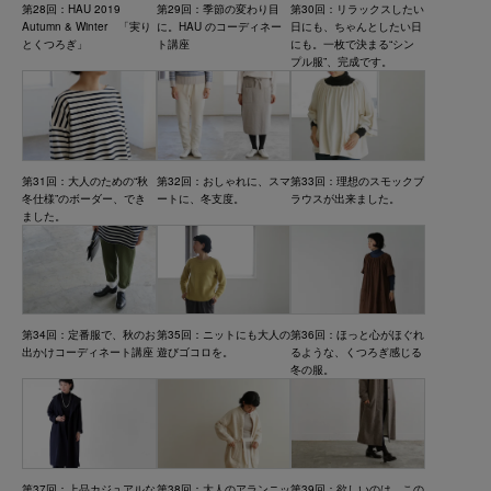
第28回：HAU 2019
第29回：季節の変わり目
第30回：リラックスしたい
Autumn & Winter 「実り
に。HAU のコーディネー
日にも、ちゃんとしたい日
とくつろぎ」
ト講座
にも。一枚で決まる“シン
プル服”、完成です。
第31回：大人のための“秋
第32回：おしゃれに、スマ
第33回：理想のスモックブ
冬仕様”のボーダー、でき
ートに、冬支度。
ラウスが出来ました。
ました。
第34回：定番服で、秋のお
第35回：ニットにも大人の
第36回：ほっと心がほぐれ
出かけコーディネート講座
遊びゴコロを。
るような、くつろぎ感じる
冬の服。
第37回：上品カジュアルな
第38回：大人のアランニッ
第39回：欲しいのは、この