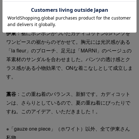
伊東
：裾にボンボンがついたカディコットンのパンツを
ワンピースの裾からのぞかせて。胸元には光沢感がある
「la fleur」のブローチ、足元は「MARNI」のベージュの
革素材のサンダルを合わせました。パンツの透け感とク
ラス感がある小物効果で、ONな着こなしとして成立しま
す。
藁谷
：この重ね着のバランス、新鮮です。カディコット
ンは、さらりとしているので、夏の重ね着にぴったりで
すね。このアイデア、いただきました！。
※「gauze one piece」（ホワイト）以外、全て伊東さん
私物