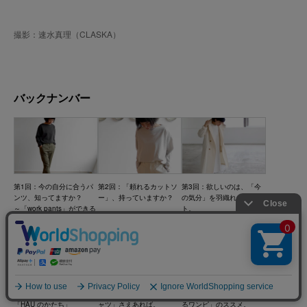
撮影：速水真理（CLASKA）
バックナンバー
第1回：今の自分に合うパ
第2回：「頼れるカットソ
第3回：欲しいのは、「今
ンツ、知ってますか？
ー」、持っていますか？
の気分」を羽織れるコー
～「work pants」ができる
ト。
まで
第4回：信頼から生まれる
第5回：頼りにできる「シ
第6回：大人のための「ゆ
「HAU のかたち」
ャツ」さえあれば。
るワンピ」のススメ。