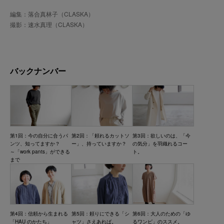
編集：落合真林子（CLASKA）
撮影：速水真理（CLASKA）
バックナンバー
第1回：今の自分に合うパ
第2回：「頼れるカットソ
第3回：欲しいのは、「今
ンツ、知ってますか？
ー」、持っていますか？
の気分」を羽織れるコー
～「work pants」ができる
ト。
まで
第4回：信頼から生まれる
第5回：頼りにできる「シ
第6回：大人のための「ゆ
「HAU のかたち」
ャツ」さえあれば。
るワンピ」のススメ。