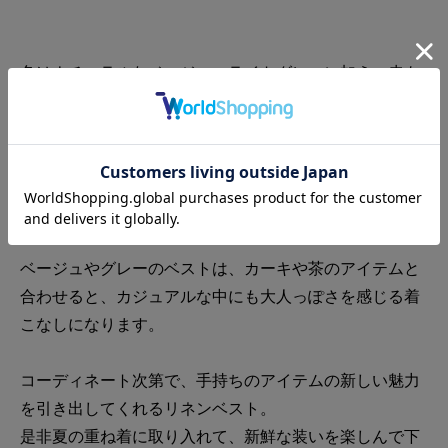
色はナチュラルなベージュ、ライトグレーに加え、赤も
ご用意しました。
赤は一見すると鮮やかに見えますが、少し渋みのある控
えめなトーンなので、生成りやグレーなどのニュアンス
カラーのアイテムと相性抜群です。
ベージュやグレーのベストは、カーキや茶のアイテムと
合わせると、カジュアルな中にも大人っぽさを感じる着
こなしになります。
コーディネート次第で、手持ちのアイテムの新しい魅力
を引き出してくれるリネンベスト。
是非夏の重ね着に取り入れて、新鮮な装いを楽しんで下