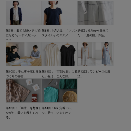
第7回：着ても脱いでも“絵
第8回：HAU 流、「マリン
第9回：生地から仕立て
になる”カーディガンっ
スタイル」のススメ
た、「夏の服」の話。
て？
第10回：手仕事を感じる服
第11回：「特別な日」に着
第12回：ワンピースの魔
づくりの秘密。
たい服は、こんな服。
法。
第13回：「風景」を想像し
第14回：MY 定番Tシャ
ながら、装いを考えてみ
ツ、持っていますか？
る。