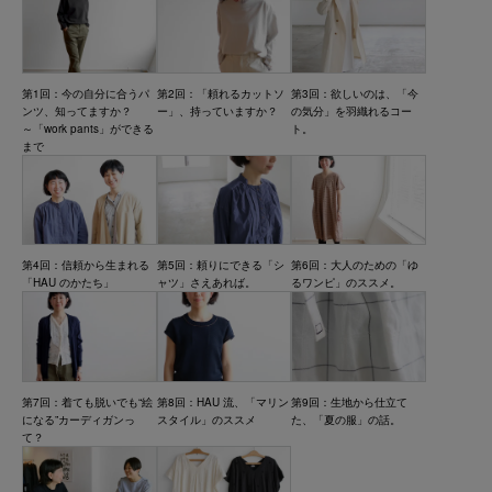
第1回：今の自分に合うパ
第2回：「頼れるカットソ
第3回：欲しいのは、「今
ンツ、知ってますか？
ー」、持っていますか？
の気分」を羽織れるコー
～「work pants」ができる
ト。
まで
第4回：信頼から生まれる
第5回：頼りにできる「シ
第6回：大人のための「ゆ
「HAU のかたち」
ャツ」さえあれば。
るワンピ」のススメ。
第7回：着ても脱いでも“絵
第8回：HAU 流、「マリン
第9回：生地から仕立て
になる”カーディガンっ
スタイル」のススメ
た、「夏の服」の話。
て？