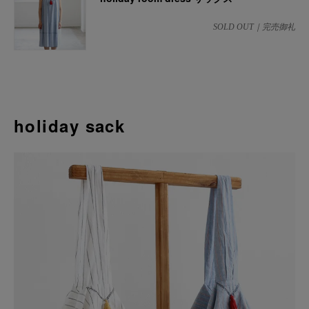
SOLD OUT｜完売御礼
holiday sack