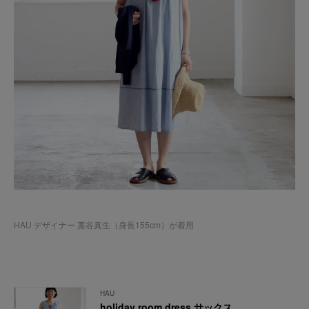
HAU デザイナー 藁谷真生（身長155cm）が着用
HAU
holiday room dress サックス