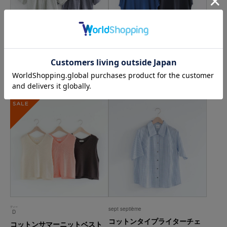
ディー
ディー
D
D
コットンチェックシンプルブ
エアーループスウェット【フ
ラウス
レンチスリーブ】
14,300
円(税込)
12,100
円(税込)
SALE
ディー
sept septième
D
コットンタイプライターチェ
コットンサマーニットベスト