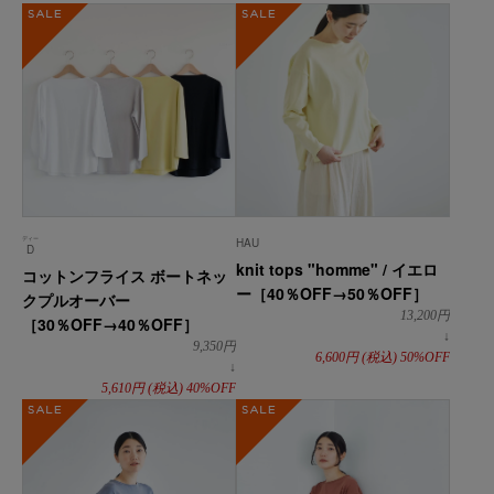
SALE
SALE
ディー
HAU
D
knit tops "homme" / イエロ
コットンフライス ボートネッ
ー［40％OFF→50％OFF］
クプルオーバー
13,200
円
［30％OFF→40％OFF］
↓
9,350
円
6,600
円
(税込)
50%OFF
↓
5,610
円
(税込)
40%OFF
SALE
SALE