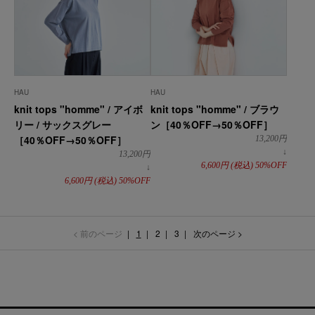
HAU
HAU
knit tops "homme" / アイボ
knit tops "homme" / ブラウ
リー / サックスグレー
ン［40％OFF→50％OFF］
［40％OFF→50％OFF］
13,200
円
↓
13,200
円
6,600
円
(税込)
50%OFF
↓
6,600
円
(税込)
50%OFF
< 前のページ
1
2
3
次のページ >