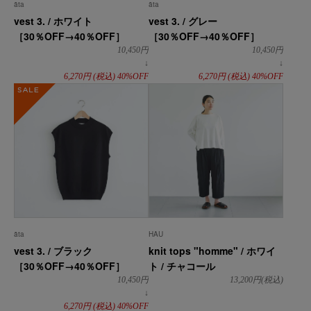
āta
āta
vest 3. / ホワイト
vest 3. / グレー
［30％OFF→40％OFF］
［30％OFF→40％OFF］
10,450
円
10,450
円
↓
↓
6,270
円
(税込)
40%OFF
6,270
円
(税込)
40%OFF
SALE
āta
HAU
vest 3. / ブラック
knit tops "homme" / ホワイ
［30％OFF→40％OFF］
ト / チャコール
10,450
円
13,200
円(税込)
↓
6,270
円
(税込)
40%OFF