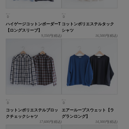
ディー
ディー
D
D
ハイゲージコットンボーダーT
コットンポリエステルタック
【ロングスリーブ】
シャツ
9,350
円(税込)
16,500
円(税込)
ディー
ディー
D
D
コットンポリエステルブロッ
エアーループスウェット【ラ
クチェックシャツ
グランロング】
17,600
円(税込)
14,300
円(税込)