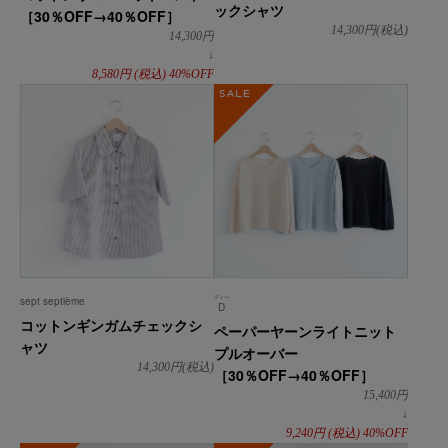
ックシャツ
［30％OFF→40％OFF］
14,300
円(税込)
14,300
円
↓
8,580
円
(税込)
40%OFF
SALE
ディー
sept septième
D
コットンギンガムチェックシ
ペーパーヤーンライトニット
ャツ
プルオーバー
14,300
円(税込)
［30％OFF→40％OFF］
15,400
円
↓
9,240
円
(税込)
40%OFF