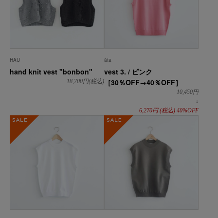
HAU
āta
hand knit vest "bonbon"
vest 3. / ピンク
［30％OFF→40％OFF］
18,700
円(税込)
10,450
円
↓
6,270
円
(税込)
40%OFF
SALE
SALE