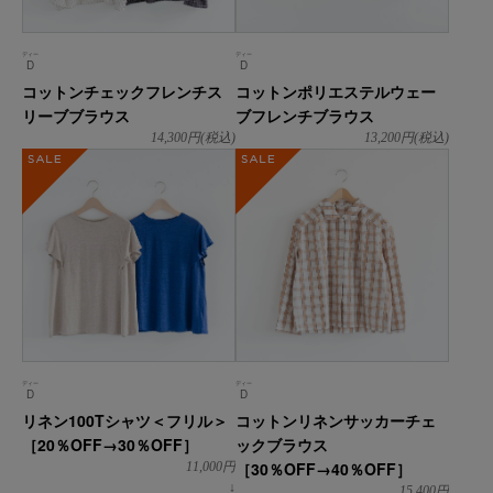
ディー
ディー
D
D
コットンチェックフレンチス
コットンポリエステルウェー
リーブブラウス
ブフレンチブラウス
14,300
円(税込)
13,200
円(税込)
SALE
SALE
ディー
ディー
D
D
リネン100Tシャツ＜フリル＞
コットンリネンサッカーチェ
［20％OFF→30％OFF］
ックブラウス
［30％OFF→40％OFF］
11,000
円
↓
15,400
円