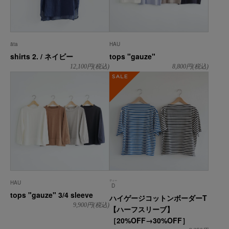
āta
HAU
shirts 2. / ネイビー
tops "gauze"
12,100
円(税込)
8,800
円(税込)
SALE
ディー
HAU
D
tops "gauze" 3/4 sleeve
ハイゲージコットンボーダーT
9,900
円(税込)
【ハーフスリーブ】
［20%OFF→30%OFF］