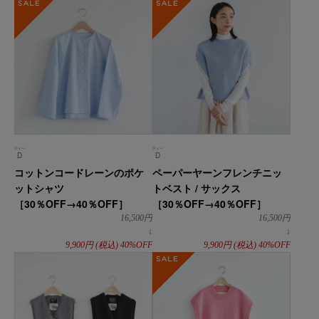
SALE
SALE
ディー
ディー
D
D
コットンコードレーンのポケ
ペーパーヤーンフレンチニッ
ットシャツ
トベスト / サックス
［30％OFF→40％OFF］
［30％OFF→40％OFF］
16,500
円
16,500
円
↓
↓
9,900
円
(税込)
40%OFF
9,900
円
(税込)
40%OFF
SALE