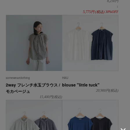
8,250
円
↓
5,775
円
(税込)
30%OFF
somewearclothing
HAU
2way フレンチ水玉ブラウス /
blouse "little tuck"
モカベージュ
20,900
円(税込)
15,400
円(税込)