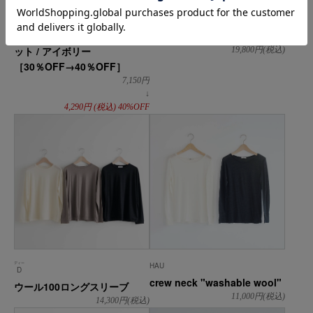
DO Original
HAU
MAMBO モックネックスウェ
v neck knit "lamb"
ット / アイボリー
19,800
円(税込)
［30％OFF→40％OFF］
7,150
円
↓
4,290
円
(税込)
40%OFF
ディー
HAU
D
crew neck "washable wool"
ウール100ロングスリーブ
11,000
円(税込)
14,300
円(税込)