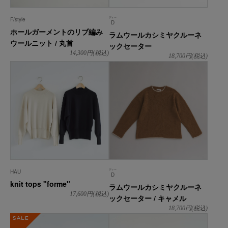
ディー
F/style
D
ホールガーメントのリブ編み
ラムウールカシミヤクルーネ
ウールニット / 丸首
ックセーター
14,300
円(税込)
18,700
円(税込)
ディー
HAU
D
knit tops "forme"
ラムウールカシミヤクルーネ
17,600
円(税込)
ックセーター / キャメル
18,700
円(税込)
SALE