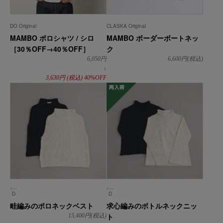
DO Original
CLASKA Original
MAMBO ポロシャツ / シロ
MAMBO ボーダーボートネッ
［30％OFF→40％OFF］
ク
6,050
円
6,600
円(税込)
↓
3,630
円
(税込)
40%OFF
再入荷
ディー
ディー
D
D
畦編みのポロネックベスト
求心編みのボトルネックニッ
ト
15,400
円(税込)