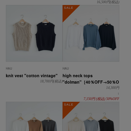
16,500
円(税込)
SALE
HAU
HAU
knit vest "cotton vintage"
high neck tops
"dolman"［40％OFF→50％OFF］
18,700
円(税込)
14,300
円
↓
7,150
円
(税込)
50%OFF
SALE