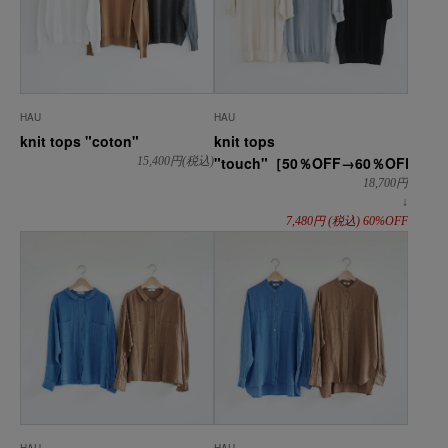
HAU
HAU
knit tops "coton"
knit tops
"touch"［50％OFF→60％OFF］
15,400
円(税込)
18,700
円
↓
7,480
円
(税込)
60%OFF