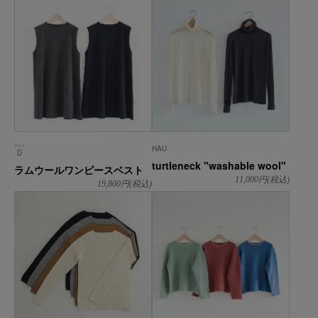
ディー
HAU
D
turtleneck "washable wool"
ラムウールワンピースベスト
11,000
円(税込)
19,800
円(税込)