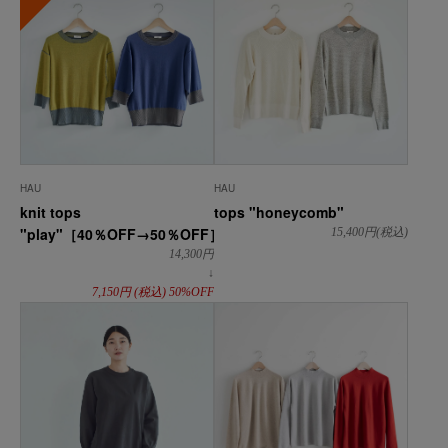
HAU
HAU
knit tops
tops "honeycomb"
"play"［40％OFF→50％OFF］
15,400
円(税込)
14,300
円
↓
7,150
円
(税込)
50%OFF