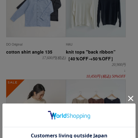
DO Original
HAU
cotton shirt angle 135
knit tops "back ribbon”
［40％OFF→50％OFF］
17,600
円(税込)
20,900
円
↓
10,450
円
(税込)
50%OFF
SALE