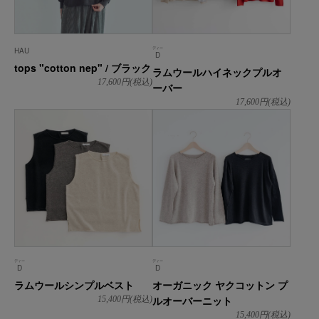
ディー
HAU
D
tops "cotton nep" / ブラック
ラムウールハイネックプルオ
17,600
円(税込)
ーバー
17,600
円(税込)
ディー
ディー
D
D
ラムウールシンプルベスト
オーガニック ヤクコットン プ
ルオーバーニット
15,400
円(税込)
15,400
円(税込)