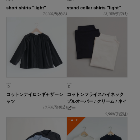
HAU
HAU
short shirts "light"
stand collar shirts "light"
24,200
円(税込)
23,100
円(税込)
ディー
ディー
D
D
コットンナイロンギャザーシ
コットンフライスハイネック
ャツ
プルオーバー / クリーム / ネイ
ビー
18,700
円(税込)
9,900
円(税込)
SALE