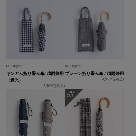
DO Original
DO Original
ギンガム折り畳み傘/ 晴雨兼用
プレーン折り畳み傘 / 晴雨兼用
（遮光）
4,950
円(税込)
5,500
円(税込)
在庫なし