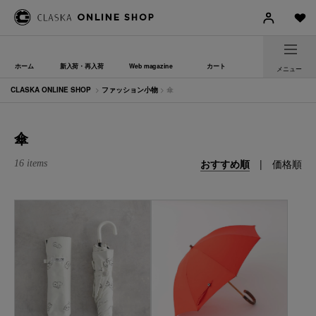
ホーム
新入荷・再入荷
Web magazine
カート
メニュー
CLASKA ONLINE SHOP
>
ファッション小物
> 傘
傘
おすすめ順
|
価格順
16 items