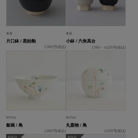
東屋
東屋
片口鉢 / 黒飴釉
小鉢 / 六角高台
~
5,060
円(税込)
3,960
4,620
円(税込)
M.Pots
M.Pots
飯碗 / 鳥
丸蓋物 / 鳥
2,860
円(税込)
3,630
円(税込)
在庫なし
在庫なし