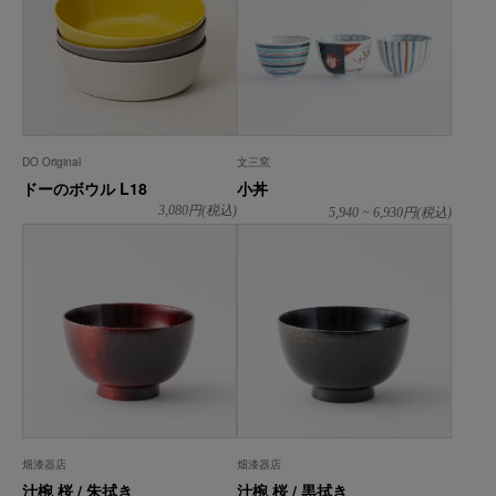
DO Original
文三窯
ドーのボウル L18
小丼
~
3,080
円(税込)
5,940
6,930
円(税込)
畑漆器店
畑漆器店
汁椀 桜 / 朱拭き
汁椀 桜 / 黒拭き