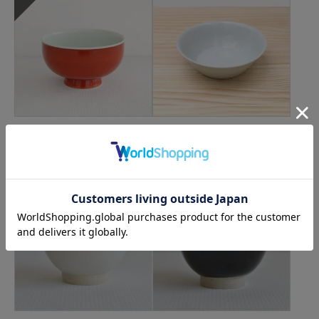
CLASKA Gallery & Shop "DO"×東屋
九谷青窯
丼鉢 / 赤巻
白磁 5.5寸鉢
SOLD OUT
3,520
円(税込)
4,950
円(税込)
在庫なし