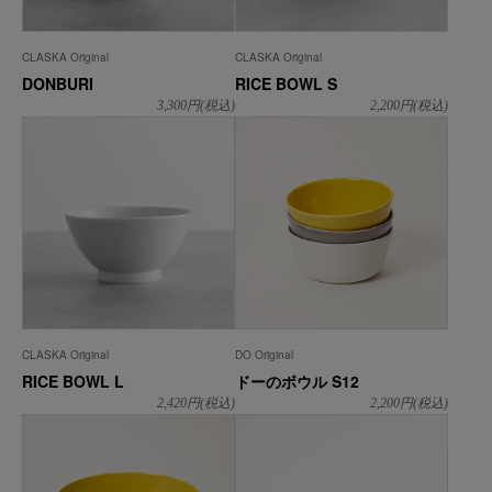
CLASKA Original
CLASKA Original
DONBURI
RICE BOWL S
3,300
円(税込)
2,200
円(税込)
CLASKA Original
DO Original
RICE BOWL L
ドーのボウル S12
2,420
円(税込)
2,200
円(税込)