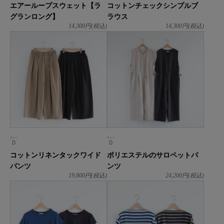
エアーループスウェット【ラ
コットンチェックシンプルブ
グランロング】
ラウス
14,300
円(税込)
14,300
円(税込)
ディー
ディー
D
D
コットンリネンタックワイド
ポリエステルのサロペットパ
パンツ
ンツ
19,800
円(税込)
24,200
円(税込)