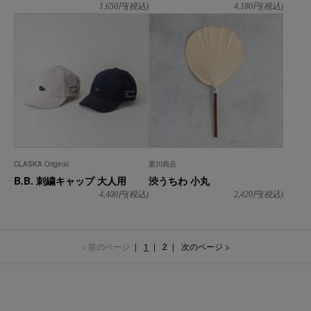
1,650
円(税込)
4,180
円(税込)
CLASKA Original
栗川商店
B.B. 刺繍キャップ 大人用
渋うちわ 小丸
4,400
円(税込)
2,420
円(税込)
< 前のページ
1
2
次のページ >