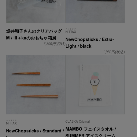
ニッタクス
堀井和子さんのクリアバッグ
NITTAX
M / iii＋kaのおもちゃ箱展
NewChopsticks / Extra-
3,300
円(税込)
Light / black
1,980
円(税込)
ニッタクス
CLASKA Original
NITTAX
MAMBO フェイスタオル /
NewChopsticks / Standard /
SUMMER アイスクリーム