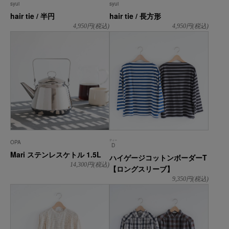
syui
syui
hair tie / 半円
hair tie / 長方形
4,950
円(税込)
4,950
円(税込)
ディー
OPA
D
Mari ステンレスケトル 1.5L
ハイゲージコットンボーダーT
14,300
円(税込)
【ロングスリーブ】
9,350
円(税込)