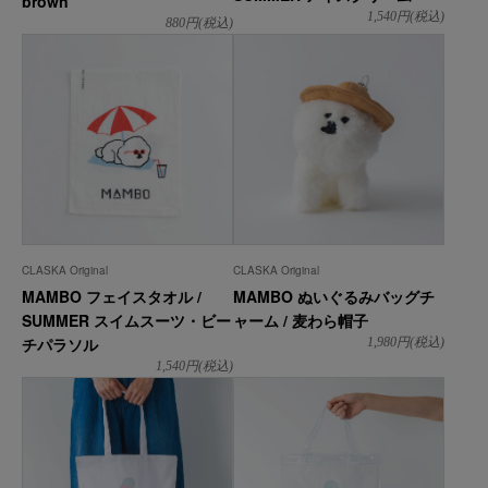
brown
1,540
円(税込)
880
円(税込)
CLASKA Original
CLASKA Original
MAMBO フェイスタオル /
MAMBO ぬいぐるみバッグチ
SUMMER スイムスーツ・ビー
ャーム / 麦わら帽子
チパラソル
1,980
円(税込)
1,540
円(税込)