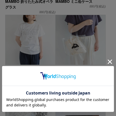
MAMBO 折りたたみ式オペラ
MAMBO ミニ缶ケース
グラス
880
円(税込)
880
円(税込)
堀井和子さんのTシャツ / iii＋
堀井和子さんのクリアバッグ
kaのおもちゃ箱展
S / iii＋kaのおもちゃ箱展
3,850
円(税込)
2,750
円(税込)