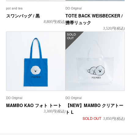
pot and tea
DO Original
スワンバッグ / 黒
TOTE BACK WEISBECKER /
携帯リュック
8,800
円(税込)
3,520
円(税込)
在庫なし
DO Original
DO Original
MAMBO KAO フォト トート
【NEW】MAMBO クリアトー
ト L
3,300
円(税込)
SOLD OUT
3,850
円(税込)