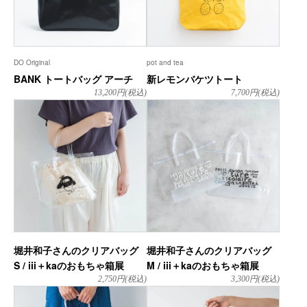
DO Original
pot and tea
BANK トートバッグ アーチ
新レモンバケツトート
13,200
円(税込)
7,700
円(税込)
堀井和子さんのクリアバッグ
堀井和子さんのクリアバッグ
S / iii＋kaのおもちゃ箱展
M / iii＋kaのおもちゃ箱展
2,750
円(税込)
3,300
円(税込)