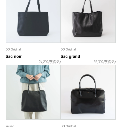
DO Original
DO Original
Sac noir
Sac grand
24,200
円(税込)
36,300
円(税込)
kalsac
DO Original