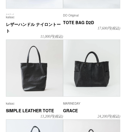
カルサック
DO Original
kalsac
TOTE BAG D2D
レザーハンドル ナイロントー
17,600
円(税込)
ト
11,000
円(税込)
kalsac
MARINEDAY
SIMPLE LEATHER TOTE
GRACE
13,200
円(税込)
24,200
円(税込)