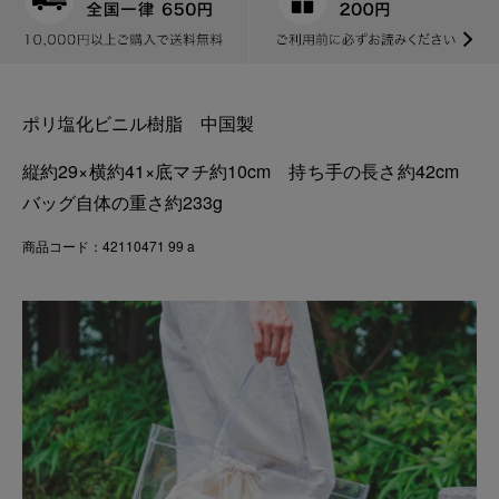
ポリ塩化ビニル樹脂 中国製
縦約29×横約41×底マチ約10cm 持ち手の長さ約42cm
バッグ自体の重さ約233g
商品コード：42110471 99 a