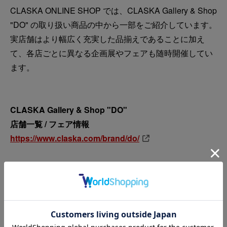
CLASKA ONLINE SHOP では、CLASKA Gallery & Shop
"DO" の取り扱い商品の中から一部をご紹介しています。
実店舗はより幅広く充実した品揃えであることに加え
て、各店ごとに異なる企画展やフェアも随時開催してい
ます。
CLASKA Gallery & Shop "DO"
店舗一覧 / フェア情報
https://www.claska.com/brand/do/
※CLASKA ONLINE SHOP 掲載商品の実物を、すべて必ずしもCLASKA
Gallery & Shop “DO” の店頭でご覧になれるとは限りません。
各店店頭の在庫状況にもよりますので、実物をご覧になりたい商品がお決ま
りでしたら、お近くの店舗へお問い合わせの上ご来店いただけますと安心で
す。