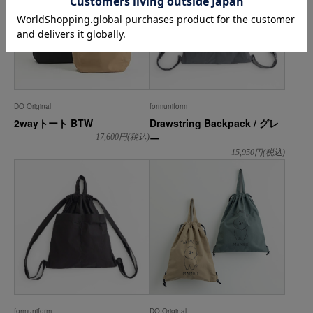
DO Original
formuniform
2wayトート BTW
Drawstring Backpack / グレ
ー
17,600
円(税込)
15,950
円(税込)
formuniform
DO Original