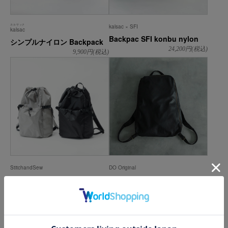
カルサック
kalsac × SFI
kalsac
Backpac SFI konbu nylon
シンプルナイロン Backpack
24,200
円(税込)
9,900
円(税込)
StitchandSew
DO Original
バックパック ULP66
backpack angle 135
18,150
円(税込)
44,000
円(税込)