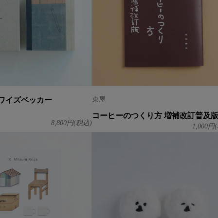
ワイズベッカー
東屋
コーヒーのつくり方 増補改訂普及
8,800
円(税込)
1,000
円(