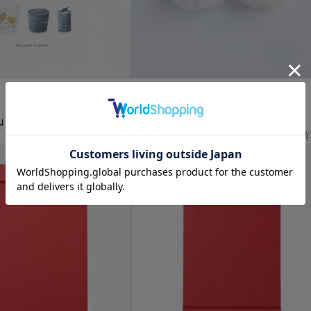
DO Original
0」ポスター
MAMBO マグネット / KAO
3,300
円(税込)
1,320
円(
再入荷