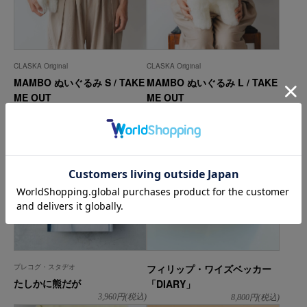
CLASKA Original
CLASKA Original
MAMBO ぬいぐるみ S / TAKE
MAMBO ぬいぐるみ L / TAKE
ME OUT
ME OUT
3,300
円(税込)
7,480
円(税込)
プレコグ・スタヂオ
フィリップ・ワイズベッカー
たしかに熊だが
「DIARY」
3,960
円(税込)
8,800
円(税込)