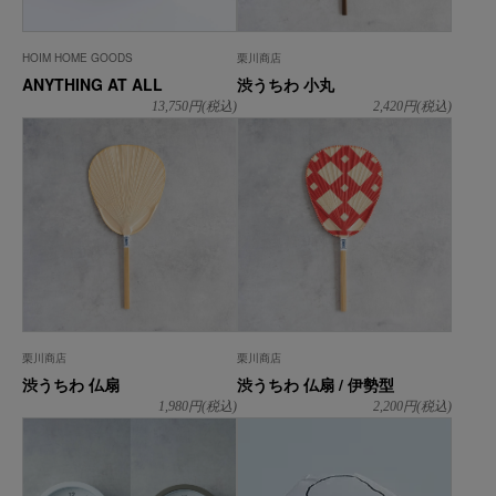
HOIM HOME GOODS
栗川商店
ANYTHING AT ALL
渋うちわ 小丸
13,750
円(税込)
2,420
円(税込)
栗川商店
栗川商店
渋うちわ 仏扇
渋うちわ 仏扇 / 伊勢型
1,980
円(税込)
2,200
円(税込)