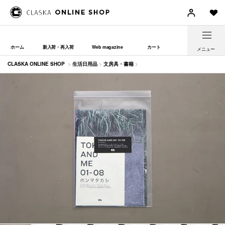
ホーム
新入荷・再入荷
Web magazine
カート
メニュー
CLASKA ONLINE SHOP
>
生活日用品
>
文房具・書籍
>