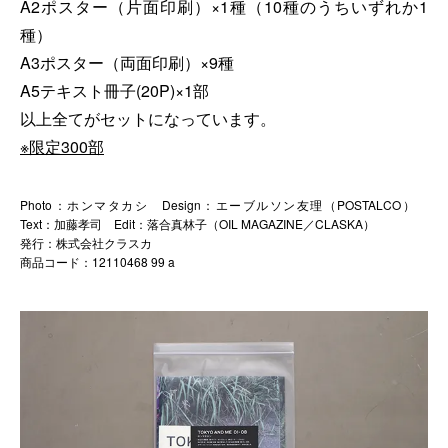
A2ポスター（片面印刷）×1種（10種のうちいずれか1
種）
A3ポスター（両面印刷）×9種
A5テキスト冊子(20P)×1部
以上全てがセットになっています。
※限定300部
Photo：ホンマタカシ Design：エーブルソン友理（POSTALCO）
Text：加藤孝司 Edit：落合真林子（OIL MAGAZINE／CLASKA）
発行：株式会社クラスカ
商品コード：12110468 99 a