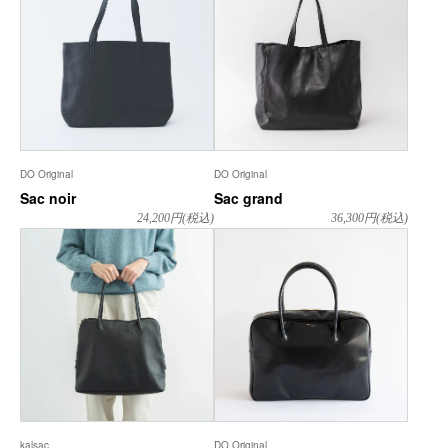
DO Original
DO Original
Sac noir
Sac grand
24,200
円(税込)
36,300
円(税込)
kalsac
DO Original