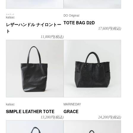
カルサック
DO Original
kalsac
TOTE BAG D2D
レザーハンドル ナイロントー
17,600
円(税込)
ト
11,000
円(税込)
kalsac
MARINEDAY
SIMPLE LEATHER TOTE
GRACE
13,200
円(税込)
24,200
円(税込)