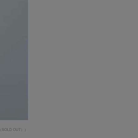
OLD OUT））