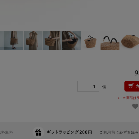
9
個
※この商品は