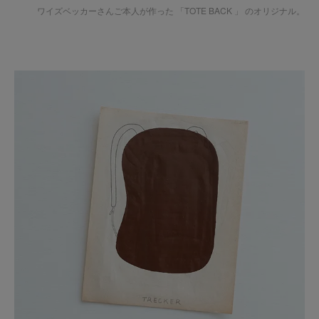
ワイズベッカーさんご本人が作った 「TOTE BACK 」 のオリジナル。