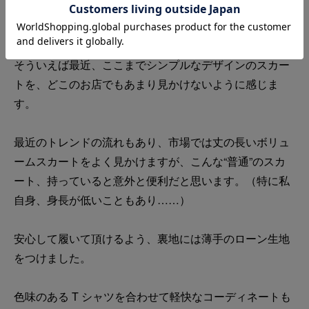
くごくシンプルなデザインに。
あくまで“日常”で着られることを意識し、程よいギャザ
ー感が残る膝下丈のスカートを作りました。
そういえば最近、ここまでシンプルなデザインのスカー
トを、どこのお店でもあまり見かけないように感じま
す。
最近のトレンドの流れもあり、市場では丈の長いボリュ
ームスカートをよく見かけますが、こんな“普通”のスカ
ート、持っていると意外と便利だと思います。（特に私
自身、身長が低いこともあり……）
安心して履いて頂けるよう、裏地には薄手のローン生地
をつけました。
色味のある T シャツを合わせて軽快なコーディネートも