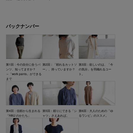
バックナンバー
第1回：今の自分に合うパ
第2回：「頼れるカットソ
第3回：欲しいのは、「今
ンツ、知ってますか？
ー」、持っていますか？
の気分」を羽織れるコー
～「work pants」ができる
ト。
まで
第4回：信頼から生まれる
第5回：頼りにできる「シ
第6回：大人のための「ゆ
「HAU のかたち」
ャツ」さえあれば。
るワンピ」のススメ。