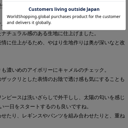
愛知県一宮市の機屋さんでオリジナルのチェック生地を
す為、そして生地全体に表情が出るよう、最後にワッシ
たナチュラル感のある生地に仕上げました。
表情に仕上がるため、やはり生地作りは奥が深いなと改
りも濃いめのアイボリーにキャメルのチェック。
のザックリとした表情のお陰で透け感も気にすることも
ワンピースは洗いざらしで外干しし、太陽の匂いを感じ
良い一日をスタートするのも良いですね。
わせたり、レギンスやパンツを組み合わせたりと、重ね