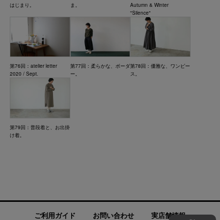
はじまり。
ま。
Autumn & Winter
"Silence"
第76回：atelier letter
第77回：柔らかな、ボーダ
第78回：優雅な、ワンピー
2020 / Sept.
ー。
ス。
第79回：普段着と、お出掛
け着。
ご利用ガイド
お問い合わせ
実店舗情報