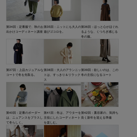
第34回：定番服で、秋のお
第35回：ニットにも大人の
第36回：ほっと心がほぐれ
出かけコーディネート講座
遊びゴコロを。
るような、くつろぎ感じる
冬の服。
第37回：上品カジュアルな
第38回：大人のアランニッ
第39回：欲しいのは、この
コートで冬を先取る。
トは、すっきり＆リラック
冬の主役になるコート
ス
第40回：定番のボーダー
第41回：冬は、アウターを
第42回：藁谷家の、気持ち
は、ニュアンスをプラスし
主役にしたコーディネート
良く新年を迎える準備
て冬らしく。
を楽しむ。