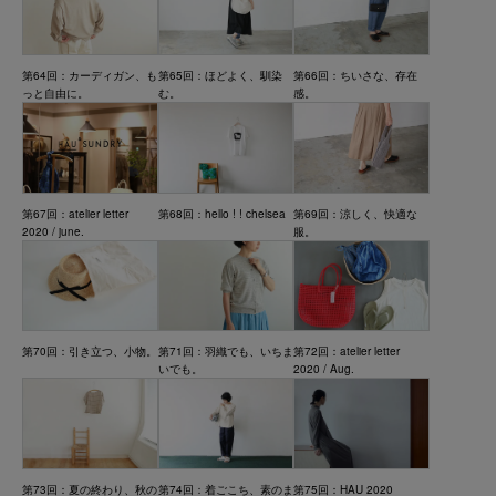
第64回：カーディガン、も
第65回：ほどよく、馴染
第66回：ちいさな、存在
っと自由に。
む。
感。
第67回：atelier letter
第68回：hello ! ! chelsea
第69回：涼しく、快適な
2020 / june.
服。
第70回：引き立つ、小物。
第71回：羽織でも、いちま
第72回：atelier letter
いでも。
2020 / Aug.
第73回：夏の終わり、秋の
第74回：着ごこち、素のま
第75回：HAU 2020