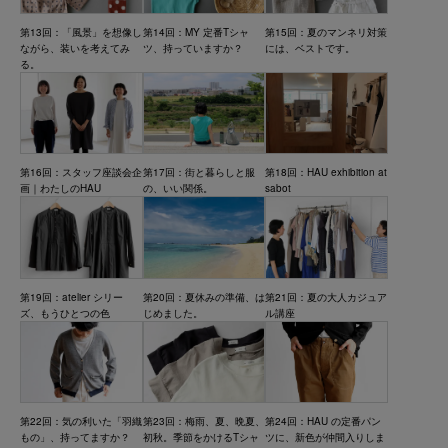
第13回：「風景」を想像し
第14回：MY 定番Tシャ
第15回：夏のマンネリ対策
ながら、装いを考えてみ
ツ、持っていますか？
には、ベストです。
る。
第16回：スタッフ座談会企
第17回：街と暮らしと服
第18回：HAU exhibition at
画｜わたしのHAU
の、いい関係。
sabot
第19回：atelier シリー
第20回：夏休みの準備、は
第21回：夏の大人カジュア
ズ、もうひとつの色
じめました。
ル講座
第23回：梅雨、夏、晩夏、
第24回：HAU の定番パン
第22回：気の利いた「羽織
初秋。季節をかけるTシャ
ツに、新色が仲間入りしま
もの」、持ってますか？