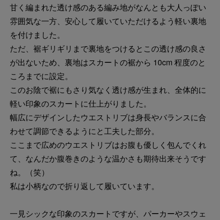
甘く編まれた透け感のある編み地がなんとも大人っぽい
雰囲気な一方、安心して履いていただけるよう軽い裏地
を付けました。
ただ、裾ギリギリまで裏地をつけるとこの透け感の良さ
が出ないため、裏地はスカートの裾から 10cm 程度のと
ころまでに設定。
このお陰で裾にもさり気なく透け感が生まれ、全体的に
軽い印象のスカートに仕上がりました。
幅広にデザインしたウエストリブは身長やバランスに合
わせて調節できるようにと工夫した部分。
ここまで広めのウエストリブはお腹も優しく包んでくれ
て、なんだか腹巻きのような温かさも期待出来そうです
ね。（笑）
私は小柄なので折り返して履いています。
一見シックな印象のスカートですが、パーカーやスウェ