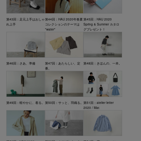
第43回：足元上手はおしゃ
第44回：HAU 2020年春夏
第45回：HAU 2020
れ上手
コレクションのテーマは
Spring & Summer カタロ
"water"
グプレゼント！
第46回：さあ、準備
第47回：あたらしい、定
第48回：きほんの、一本。
番。
第49回：軽やかに、着る。
第50回：サッと、羽織る。
第51回：atelier letter
2020 / Mar.