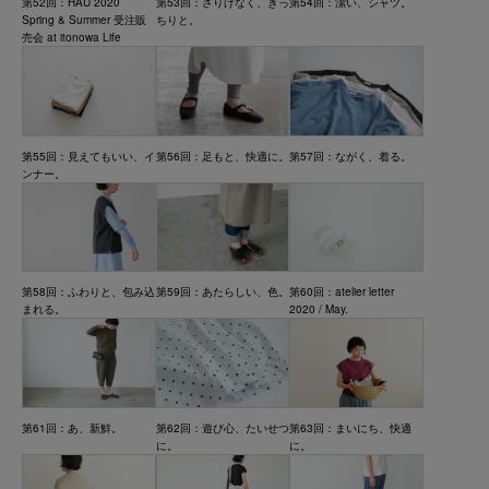
第52回：HAU 2020
第53回：さりげなく、きっ
第54回：潔い、シャツ。
Spring & Summer 受注販
ちりと。
売会 at itonowa Life
第55回：見えてもいい、イ
第56回：足もと、快適に。
第57回：ながく、着る。
ンナー。
第58回：ふわりと、包み込
第59回：あたらしい、色。
第60回：atelier letter
まれる。
2020 / May.
第61回：あ、新鮮。
第62回：遊び心、たいせつ
第63回：まいにち、快適
に。
に。