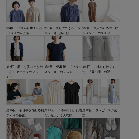
第4回：信頼から生まれる
第5回：頼りにできる「シ
第6回：大人のための「ゆ
「HAU のかたち」
ャツ」さえあれば。
るワンピ」のススメ。
第7回：着ても脱いでも“絵
第8回：HAU 流、「マリン
第9回：生地から仕立て
になる”カーディガンっ
スタイル」のススメ
た、「夏の服」の話。
て？
第10回：手仕事を感じる服
第11回：「特別な日」に着
第12回：ワンピースの魔
づくりの秘密。
たい服は、こんな服。
法。