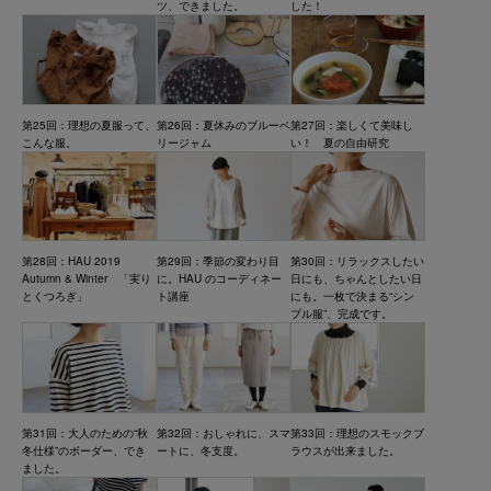
ツ、できました。
した！
第25回：理想の夏服って、
第26回：夏休みのブルーベ
第27回：楽しくて美味し
こんな服。
リージャム
い！ 夏の自由研究
第28回：HAU 2019
第29回：季節の変わり目
第30回：リラックスしたい
Autumn & Winter 「実り
に。HAU のコーディネー
日にも、ちゃんとしたい日
とくつろぎ」
ト講座
にも。一枚で決まる“シン
プル服”、完成です。
第31回：大人のための“秋
第32回：おしゃれに、スマ
第33回：理想のスモックブ
冬仕様”のボーダー、でき
ートに、冬支度。
ラウスが出来ました。
ました。