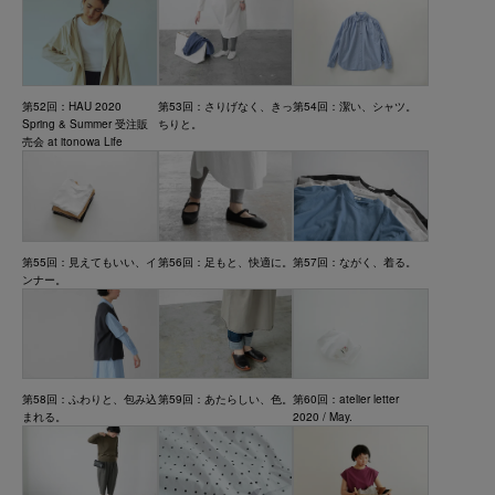
第52回：HAU 2020
第53回：さりげなく、きっ
第54回：潔い、シャツ。
Spring & Summer 受注販
ちりと。
売会 at itonowa Life
第55回：見えてもいい、イ
第56回：足もと、快適に。
第57回：ながく、着る。
ンナー。
第58回：ふわりと、包み込
第59回：あたらしい、色。
第60回：atelier letter
まれる。
2020 / May.