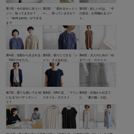
第1回：今の自分に合うパ
第2回：「頼れるカットソ
第3回：欲しいのは、「今
ンツ、知ってますか？
ー」、持っていますか？
の気分」を羽織れるコー
～「work pants」ができる
ト。
まで
第4回：信頼から生まれる
第5回：頼りにできる「シ
第6回：大人のための「ゆ
「HAU のかたち」
ャツ」さえあれば。
るワンピ」のススメ。
第7回：着ても脱いでも“絵
第8回：HAU 流、「マリン
第9回：生地から仕立て
になる”カーディガンっ
スタイル」のススメ
た、「夏の服」の話。
て？