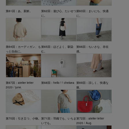
第61回：あ、新鮮。
第62回：遊び心、たいせつ
第63回：まいにち、快適
に。
に。
第64回：カーディガン、も
第65回：ほどよく、馴染
第66回：ちいさな、存在
っと自由に。
む。
感。
第67回：atelier letter
第68回：hello ! ! chelsea
第69回：涼しく、快適な
2020 / june.
服。
第70回：引き立つ、小物。
第71回：羽織でも、いちま
第72回：atelier letter
いでも。
2020 / Aug.