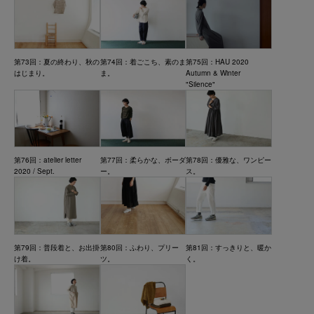
第73回：夏の終わり、秋の
第74回：着ごこち、素のま
第75回：HAU 2020
はじまり。
ま。
Autumn & Winter
"Silence"
第76回：atelier letter
第77回：柔らかな、ボーダ
第78回：優雅な、ワンピー
2020 / Sept.
ー。
ス。
第79回：普段着と、お出掛
第80回：ふわり、プリー
第81回：すっきりと、暖か
け着。
ツ。
く。