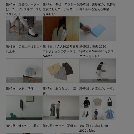
第40回：定番のボーダー
第41回：冬は、アウターを
第42回：藁谷家の、気持ち
は、ニュアンスをプラスし
主役にしたコーディネート
良く新年を迎える準備
て冬らしく。
を楽しむ。
第43回：足元上手はおしゃ
第44回：HAU 2020年春夏
第45回：HAU 2020
れ上手
コレクションのテーマは
Spring & Summer カタロ
"water"
グプレゼント！
第46回：さあ、準備
第47回：あたらしい、定
第48回：きほんの、一本。
番。
第49回：軽やかに、着る。
第50回：サッと、羽織る。
第51回：atelier letter
2020 / Mar.