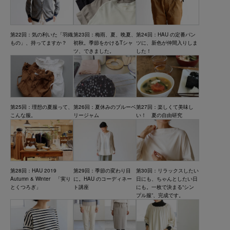
第23回：梅雨、夏、晩夏、
第24回：HAU の定番パン
第22回：気の利いた「羽織
初秋。季節をかけるTシャ
ツに、新色が仲間入りしま
もの」、持ってますか？
ツ、できました。
した！
第25回：理想の夏服って、
第26回：夏休みのブルーベ
第27回：楽しくて美味し
こんな服。
リージャム
い！ 夏の自由研究
第28回：HAU 2019
第29回：季節の変わり目
第30回：リラックスしたい
Autumn & Winter 「実り
に。HAU のコーディネー
日にも、ちゃんとしたい日
とくつろぎ」
ト講座
にも。一枚で決まる“シン
プル服”、完成です。