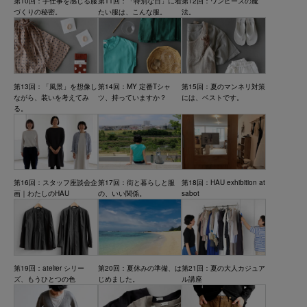
第10回：手仕事を感じる服
第11回：「特別な日」に着
第12回：ワンピースの魔
づくりの秘密。
たい服は、こんな服。
法。
第13回：「風景」を想像し
第14回：MY 定番Tシャ
第15回：夏のマンネリ対策
ながら、装いを考えてみ
ツ、持っていますか？
には、ベストです。
る。
第16回：スタッフ座談会企
第17回：街と暮らしと服
第18回：HAU exhibition at
画｜わたしのHAU
の、いい関係。
sabot
第19回：atelier シリー
第20回：夏休みの準備、は
第21回：夏の大人カジュア
ズ、もうひとつの色
じめました。
ル講座