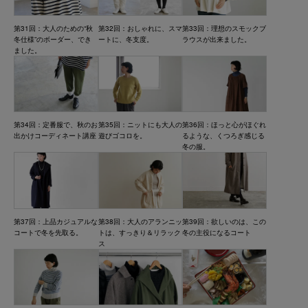
第31回：大人のための“秋
第32回：おしゃれに、スマ
第33回：理想のスモックブ
冬仕様”のボーダー、でき
ートに、冬支度。
ラウスが出来ました。
ました。
第34回：定番服で、秋のお
第35回：ニットにも大人の
第36回：ほっと心がほぐれ
出かけコーディネート講座
遊びゴコロを。
るような、くつろぎ感じる
冬の服。
第37回：上品カジュアルな
第38回：大人のアランニッ
第39回：欲しいのは、この
コートで冬を先取る。
トは、すっきり＆リラック
冬の主役になるコート
ス