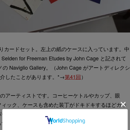
の16枚入りカードセット。左上の紙のケースに入っています。中
 for Freeman Etudes by John Cage と記されて
viglio Gallery。（John Cage がアートディレクシ
以前紹介したことがあります。*→
第41回
）
N.Y.生まれのアーティストです。コーヒーケトルやカップ、眼
フィック、ケースも含めた装丁がドキドキするほどカッ
メントストア、Henri Bendel で購入しました。ト
って、何かに使えるタイプのアイテムではなかったけれ