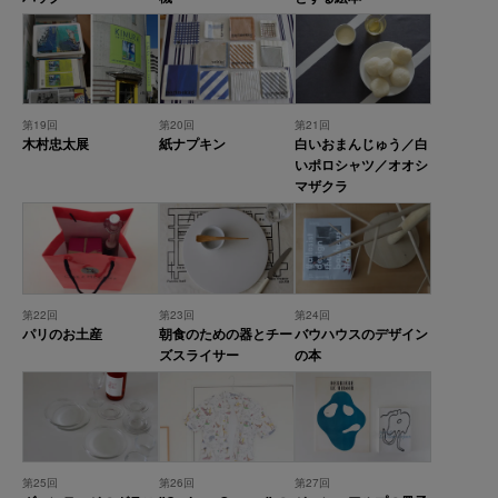
第19回
第20回
第21回
木村忠太展
紙ナプキン
白いおまんじゅう／白
いポロシャツ／オオシ
マザクラ
第22回
第23回
第24回
パリのお土産
朝食のための器とチー
バウハウスのデザイン
ズスライサー
の本
第25回
第26回
第27回