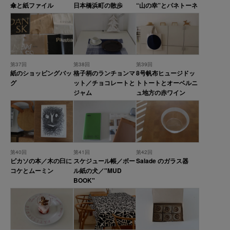
傘と紙ファイル
日本橋浜町の散歩
“山の幸”とパネトーネ
第37回
第38回
第39回
紙のショッピングバッ
格子柄のランチョンマ
8号帆布ヒュージドッ
グ
ット／チョコレートと
トトートとオーベルニ
ジャム
ュ地方の赤ワイン
第40回
第41回
第42回
ピカソの本／木の臼に
スケジュール帳／ボー
Salade のガラス器
コケとムーミン
ル紙の犬／"MUD
BOOK"