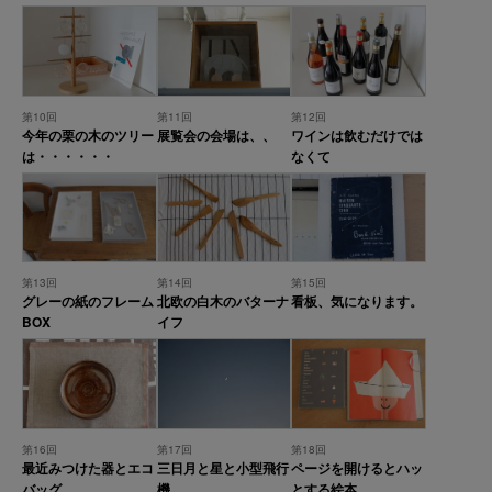
第10回
第11回
第12回
今年の栗の木のツリー
展覧会の会場は、、
ワインは飲むだけでは
は・・・・・・
なくて
第13回
第14回
第15回
グレーの紙のフレーム
北欧の白木のバターナ
看板、気になります。
BOX
イフ
第16回
第17回
第18回
最近みつけた器とエコ
三日月と星と小型飛行
ページを開けるとハッ
バッグ
機
とする絵本