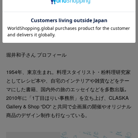
堀井和子さん プロフィール
1954年、東京生まれ。料理スタイリスト・粉料理研究家
としてレシピ本や、自宅のインテリアや雑貨などをテー
マにした書籍、国内外の旅のエッセイなどを多数出版｡
2010年に「1丁目ほりい事務所」を立ち上げ、CLASKA
Gallery & Shop “DO” と共同で企画展の開催やオリジナル
商品のデザイン制作も行なっている。