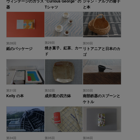
ヴィンテージのガラス
"Curious George" の
ジャン・アルプの冊子
器
Tシャツ
と本
第29回
第28回
第30回
焼き菓子、紅茶、カー
紙のパッケージ
リトアニアと日本のカ
ド
ゴ
第31回
第32回
第33回
Kelly の本
成井窯の四方鉢
南部鉄器のスプーンと
ケトル
第34回
第35回
第36回