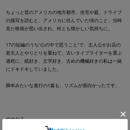
ちょっと昔のアメリカの地方都市、住宅や庭、ドライブ
の描写を読むと、アメリカに住んでいた頃のこと、当時
見た映画が思い出され、何とも懐かしい気持ちに。
17の短編のうち“心の中で思うこと”で、主人公がお店の
老主人とやりとりを重ねて、古いタイプライターを選ぶ
過程に、紙好き、文字好き、古めの機械好きの私は一緒
にドキドキしていました。
脚本みたいな進行の1篇も、リズムが面白かったです。
堀井和子