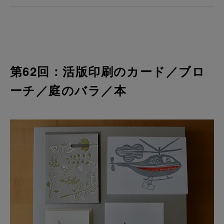
第62回：活版印刷のカード／ブロ
ーチ／庭のバラ／本