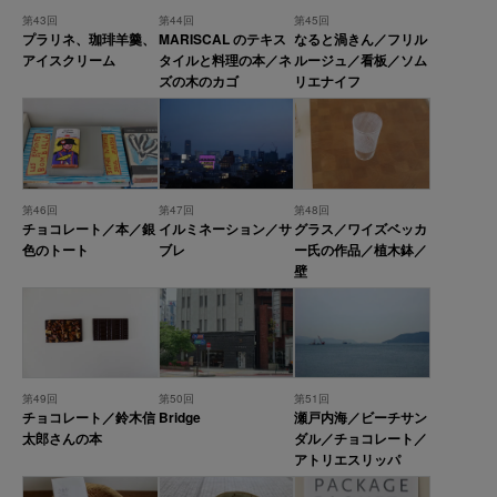
第43回
第44回
第45回
プラリネ、珈琲羊羹、
MARISCAL のテキス
なると渦きん／フリル
アイスクリーム
タイルと料理の本／ネ
ルージュ／看板／ソム
ズの木のカゴ
リエナイフ
第46回
第47回
第48回
チョコレート／本／銀
イルミネーション／サ
グラス／ワイズベッカ
色のトート
ブレ
ー氏の作品／植木鉢／
壁
第49回
第50回
第51回
チョコレート／鈴木信
Bridge
瀬戸内海／ビーチサン
太郎さんの本
ダル／チョコレート／
アトリエスリッパ