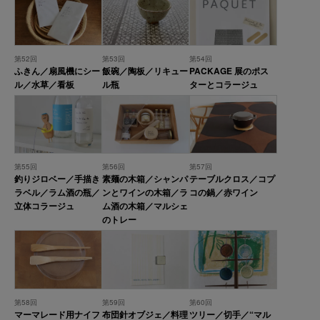
第52回
第53回
第54回
ふきん／扇風機にシー
飯碗／陶板／リキュー
PACKAGE 展のポス
ル／水草／看板
ル瓶
ターとコラージュ
第55回
第56回
第57回
釣りジロベー／手描き
素麺の木箱／シャンパ
テーブルクロス／コプ
ラベル／ラム酒の瓶／
ンとワインの木箱／ラ
コの鍋／赤ワイン
立体コラージュ
ム酒の木箱／マルシェ
のトレー
第58回
第59回
第60回
マーマレード用ナイフ
布団針オブジェ／料理
ツリー／切手／“マル