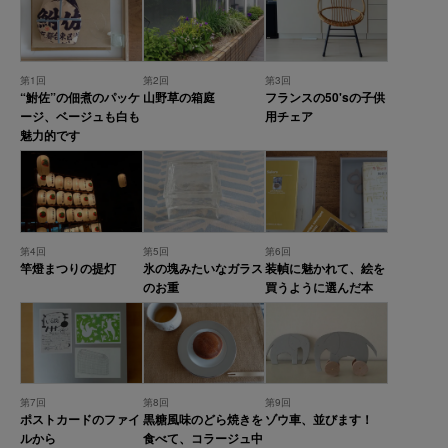
第1回
第2回
第3回
“鮒佐”の佃煮のパッケ
山野草の箱庭
フランスの50'sの子供
ージ、ベージュも白も
用チェア
魅力的です
第4回
第5回
第6回
竿燈まつりの提灯
氷の塊みたいなガラス
装幀に魅かれて、絵を
のお重
買うように選んだ本
第7回
第8回
第9回
ポストカードのファイ
黒糖風味のどら焼きを
ゾウ車、並びます！
ルから
食べて、コラージュ中