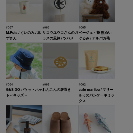
#067
#066
#065
M.Pots / ぐいのみ / 赤
サコウユウコさんのガ
ベージュ・茶 熊ぬい
ずきん
ラスの風鈴 / ツバメ
ぐるみ / アルパカ毛
#064
#063
#062
G&S DO バケットハッ
れんこんの箸置き
café marilou / マリー
ト＜キッズ＞
ルゥのパンケーキミッ
クス