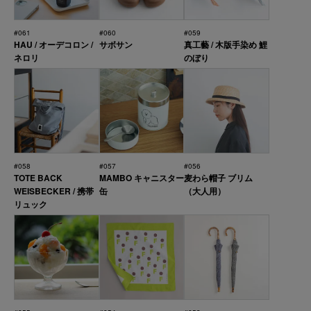
#061
#060
#059
HAU / オーデコロン /
サボサン
真工藝 / 木版手染め 鯉
ネロリ
のぼり
#058
#057
#056
TOTE BACK
MAMBO キャニスター
麦わら帽子 ブリム
WEISBECKER / 携帯
缶
（大人用）
リュック