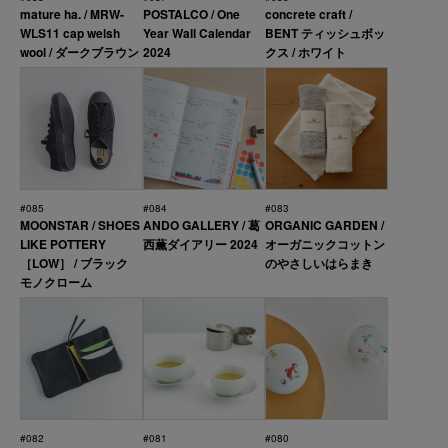
mature ha. / MRW-
POSTALCO / One
concrete craft /
WLS11 cap welsh
Year Wall Calendar
BENT ティッシュボッ
wool / ダークブラウン
2024
クス / ホワイト
#085
#084
#083
MOONSTAR / SHOES
ANDO GALLERY / 葛
ORGANIC GARDEN /
LIKE POTTERY
西薫ダイアリー 2024
オーガニックコットン
［LOW］ / ブラック
のやさしいはらまき
モノクローム
#082
#081
#080