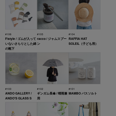
#106
#105
#104
F/style / ゴムが入って
racco / ジャムスプー
RAFFIA HAT
いないさらりとした綿
ン
SOLEIL（子ども用）
の靴下
#103
#102
#101
ANDO GALLERY /
ギンガム長傘 / 晴雨兼
MAMBO バスソルト
ANDO'S GLASS S
用