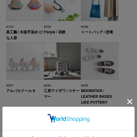
#100
#099
#098
真工藝 / 木版手染め ひ
F/style / 花鋏
トートバッグ / 恐竜
な人形
#097
#096
#095
アルパカドール S
工房アイザワ / スチー
MOONSTAR /
マー
LEATHER SHOES
LIKE POTTERY