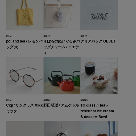
#073
#072
#071
pot and tea / レモンバ
そぼろのぬいぐるみバ
クリアバッグ OBJET
ッグ 大
ッグチャーム / イエテ
ィ
#070
#069
#068
Ciqi / サングラス Mikk
野田琺瑯 / アムケトル
TG glass / Heat-
ミック
resistant Ice cream
& dessert Bowl