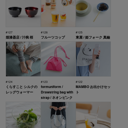
#127
#126
#125
畑漆器店 / 汁椀 桜
フルーツコップ
東屋 / 姫フォーク 真鍮
#124
#123
#122
くらすこと シルクの
formuniform /
MAMBO お出かけセッ
レッグウォーマー
Drawstring bag with
ト
strap / ネオンピンク