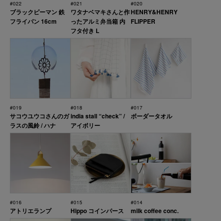
#022
#021
#020
ブラックピーマン 鉄
ワタナベマキさんと作
HENRY&HENRY
フライパン 16cm
ったアルミ弁当箱 内
FLIPPER
フタ付き L
#019
#018
#017
サコウユウコさんのガ
india stall “check” /
ボーダータオル
ラスの風鈴 / ハナ
アイボリー
#016
#015
#014
アトリエランプ
Hippo コインパース
milk coffee conc.