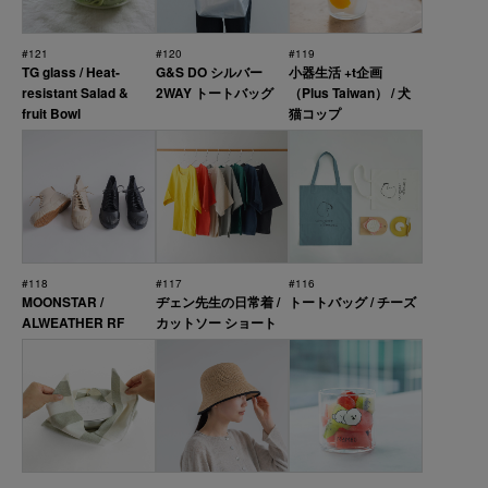
#121
#120
#119
TG glass / Heat-
G&S DO シルバー
小器生活 +t企画
resistant Salad &
2WAY トートバッグ
（Plus Taiwan） / 犬
fruit Bowl
猫コップ
#118
#117
#116
MOONSTAR /
ヂェン先生の日常着 /
トートバッグ / チーズ
ALWEATHER RF
カットソー ショート