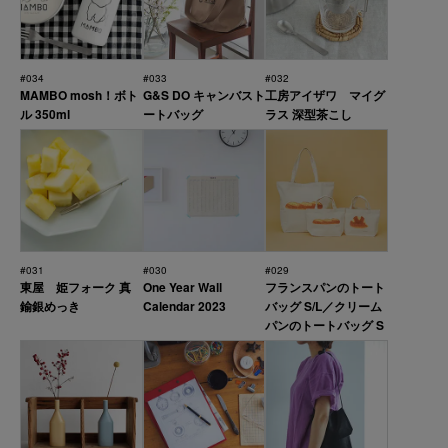
#034
#033
#032
MAMBO mosh！ボト
G&S DO キャンバスト
工房アイザワ マイグ
ル 350ml
ートバッグ
ラス 深型茶こし
#031
#030
#029
東屋 姫フォーク 真
One Year Wall
フランスパンのトート
鍮銀めっき
Calendar 2023
バッグ S/L／クリーム
パンのトートバッグ S