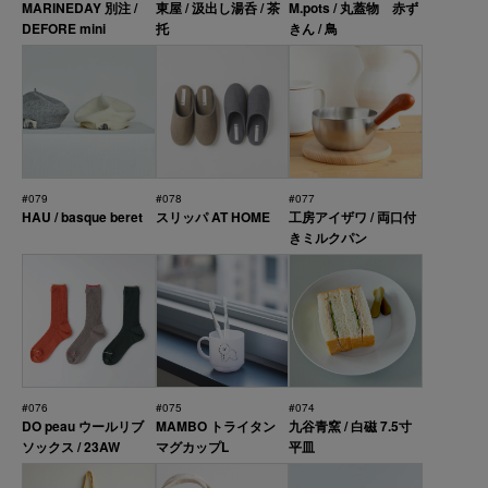
MARINEDAY 別注 /
東屋 / 汲出し湯呑 / 茶
M.pots / 丸蓋物 赤ず
DEFORE mini
托
きん / 鳥
#079
#078
#077
HAU / basque beret
スリッパ AT HOME
工房アイザワ / 両口付
きミルクパン
#076
#075
#074
DO peau ウールリブ
MAMBO トライタン
九谷青窯 / 白磁 7.5寸
ソックス / 23AW
マグカップL
平皿