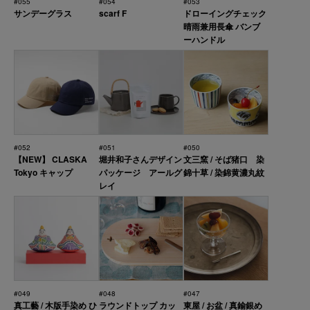
#055
#054
#053
サンデーグラス
scarf F
ドローイングチェック
晴雨兼用長傘 バンブ
ーハンドル
#052
#051
#050
【NEW】 CLASKA
堀井和子さんデザイン
文三窯 / そば猪口 染
Tokyo キャップ
パッケージ アールグ
錦十草 / 染錦黄濃丸紋
レイ
#049
#048
#047
真工藝 / 木版手染め ひ
ラウンドトップ カッ
東屋 / お盆 / 真鍮銀め