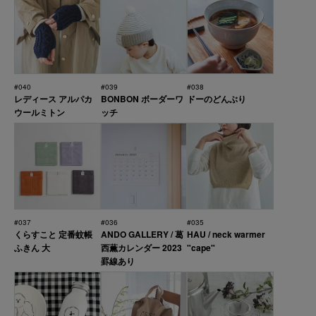
#040
#039
#038
レディース アルパカ
BONBON ボーダーワ
ドーのどんぶり
ウールミトン
ッチ
#037
#036
#035
くらすこと 定番蚊帳
ANDO GALLERY / 葛
HAU / neck warmer
ふきん 大
西薫カレンダー 2023
"cape"
罫線あり