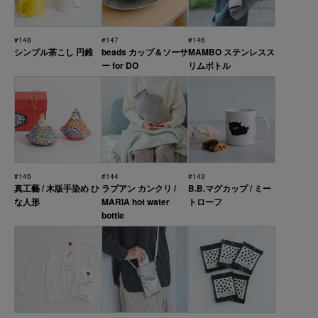
#148
#147
#146
シンプル茶こし 円錐
beads カップ＆ソーサ
MAMBO ステンレスス
ー for DO
リムボトル
#145
#144
#143
真工藝 / 木版手染め ひ
ラプアン カンクリ /
B.B.マグカップ / ミー
な人形
MARIA hot water
トローフ
bottle