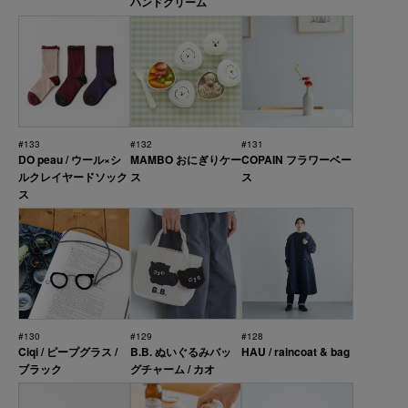
ハンドクリーム
#133
#132
#131
DO peau / ウール×シ
MAMBO おにぎりケー
COPAIN フラワーベー
ルクレイヤードソック
ス
ス
ス
#130
#129
#128
Ciqi / ピープグラス /
B.B. ぬいぐるみバッ
HAU / raincoat & bag
ブラック
グチャーム / カオ