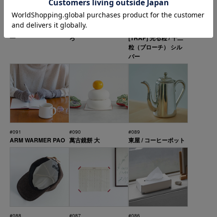
#094
#093
#092
小川凧店 / 長崎凧 / 日
お正月の小皿 いろい
gungulparman /
一
ろ
[TRAP] 光る粒 / 十二
粒（ブローチ） シル
バー
#091
#090
#089
ARM WARMER PAO
萬古鏡餅 大
東屋 / コーヒーポット
#088
#087
#086