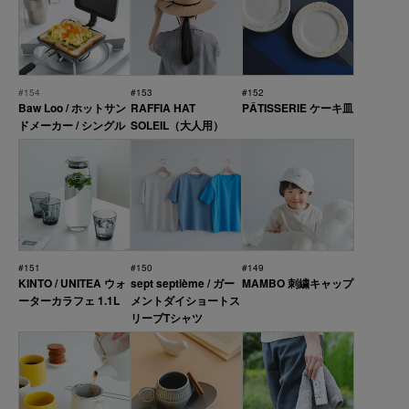
#154
#153
#152
Baw Loo / ホットサン
RAFFIA HAT
PÂTISSERIE ケーキ皿
ドメーカー / シングル
SOLEIL（大人用）
#151
#150
#149
KINTO / UNITEA ウォ
sept septième / ガー
MAMBO 刺繍キャップ
ーターカラフェ 1.1L
メントダイショートス
リーブTシャツ