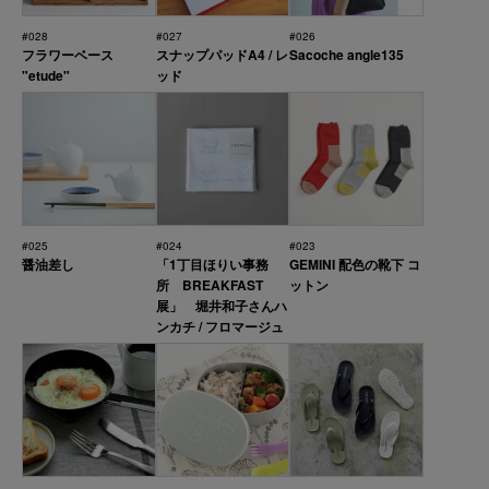
#028
#027
#026
フラワーベース
スナップパッドA4 / レ
Sacoche angle135
"etude"
ッド
#025
#024
#023
醤油差し
「1丁目ほりい事務
GEMINI 配色の靴下 コ
所 BREAKFAST
ットン
展」 堀井和子さんハ
ンカチ / フロマージュ