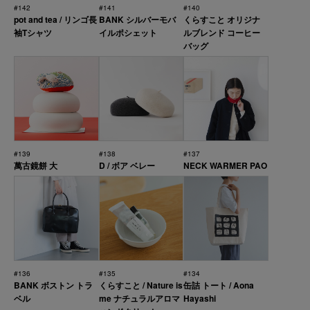
#142
#141
#140
pot and tea / リンゴ長
BANK シルバーモバ
くらすこと オリジナ
袖Tシャツ
イルポシェット
ルブレンド コーヒー
バッグ
#139
#138
#137
萬古鏡餅 大
D / ボア ベレー
NECK WARMER PAO
#136
#135
#134
BANK ボストン トラ
くらすこと / Nature is
缶詰 トート / Aona
ベル
me ナチュラルアロマ
Hayashi