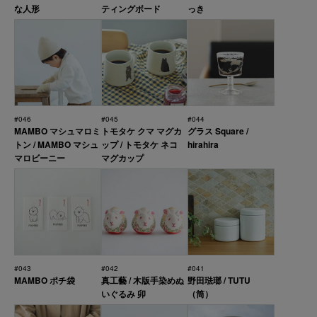
な人形
ティングボード
っき
#046
#045
#044
MAMBO マシュマロミ
トモタケ クマ マグカ
グラス Square /
トン / MAMBO マシュ
ップ / トモタケ ネコ
hirahira
マロビーニー
マグカップ
#043
#042
#041
MAMBO ポチ袋
真工藝 / 木版手染めぬ
野田琺瑯 / TUTU
いぐるみ 卯
（筒）