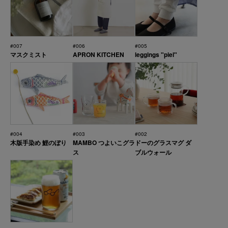
#007
#006
#005
マスクミスト
APRON KITCHEN
leggings "piel"
#004
#003
#002
木版手染め 鯉のぼり
MAMBO つよいこグラ
ドーのグラスマグ ダ
ス
ブルウォール