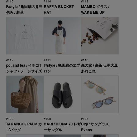
#115
#114
#113
F/style / 亀田縞の弁当
RAFFIA BUCKET
MAMBO グラス /
包み / 若草
HAT
WAKE ME UP
#112
#111
#110
pot and tea / イチゴT
F/style / 亀田縞のエプ
森の家 / 森茶 伝承大豆
シャツ / ラージサイズ
ロン
あれこれ
#109
#108
#107
TARANGO / PALM カ
BARI / DIONA 70 レザ
Ciqi / サングラス
ゴバッグ
ーサンダル
Evans