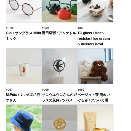
#070
#069
#068
Ciqi / サングラス Mikk
野田琺瑯 / アムケトル
TG glass / Heat-
ミック
resistant Ice cream
& dessert Bowl
#067
#066
#065
M.Pots / ぐいのみ / 赤
サコウユウコさんのガ
ベージュ・茶 熊ぬい
ずきん
ラスの風鈴 / ツバメ
ぐるみ / アルパカ毛