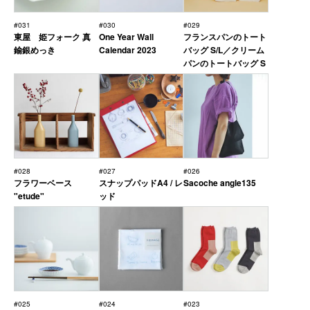
#031
#030
#029
東屋 姫フォーク 真
One Year Wall
フランスパンのトート
鍮銀めっき
Calendar 2023
バッグ S/L／クリーム
パンのトートバッグ S
#028
#027
#026
フラワーベース
スナップパッドA4 / レ
Sacoche angle135
"etude"
ッド
#025
#024
#023