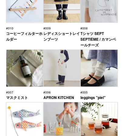
#010
#009
#008
コーヒーフィルターホ
レディスショートレイ
Tシャツ SEPT
ルダー
ンブーツ
SEPTIÈME / カマンベ
ールチーズ
#007
#006
#005
マスクミスト
APRON KITCHEN
leggings "piel"