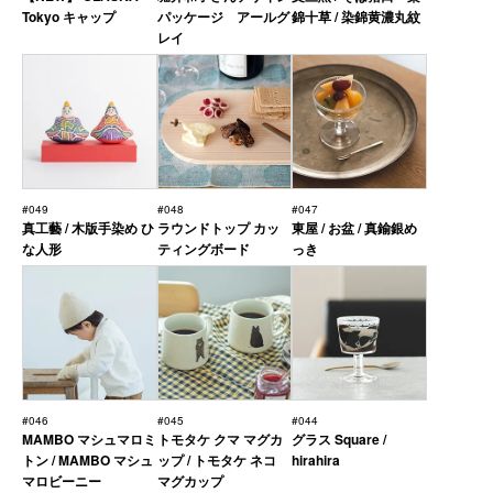
Tokyo キャップ
パッケージ アールグ
錦十草 / 染錦黄濃丸紋
レイ
#049
#048
#047
真工藝 / 木版手染め ひ
ラウンドトップ カッ
東屋 / お盆 / 真鍮銀め
な人形
ティングボード
っき
#046
#045
#044
MAMBO マシュマロミ
トモタケ クマ マグカ
グラス Square /
トン / MAMBO マシュ
ップ / トモタケ ネコ
hirahira
マロビーニー
マグカップ