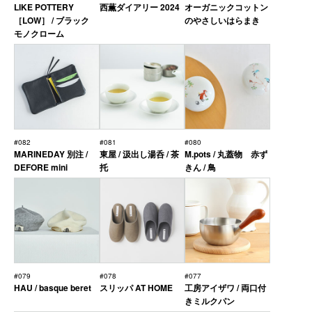
LIKE POTTERY
西薫ダイアリー 2024
オーガニックコットン
［LOW］ / ブラック
のやさしいはらまき
モノクローム
#082
#081
#080
MARINEDAY 別注 /
東屋 / 汲出し湯呑 / 茶
M.pots / 丸蓋物 赤ず
DEFORE mini
托
きん / 鳥
#079
#078
#077
HAU / basque beret
スリッパ AT HOME
工房アイザワ / 両口付
きミルクパン