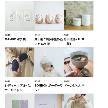
#043
#042
#041
MAMBO ポチ袋
真工藝 / 木版手染めぬ
野田琺瑯 / TUTU
いぐるみ 卯
（筒）
#040
#039
#038
レディース アルパカ
BONBON ボーダーワ
ドーのどんぶり
ウールミトン
ッチ