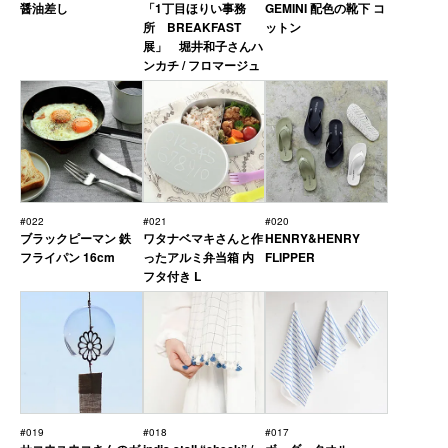
醤油差し
「1丁目ほりい事務
GEMINI 配色の靴下 コ
所 BREAKFAST
ットン
展」 堀井和子さんハ
ンカチ / フロマージュ
#022
#021
#020
ブラックピーマン 鉄
ワタナベマキさんと作
HENRY&HENRY
フライパン 16cm
ったアルミ弁当箱 内
FLIPPER
フタ付き L
#019
#018
#017