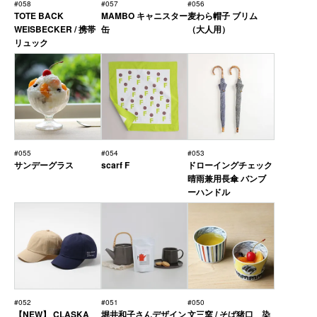
#058
#057
#056
TOTE BACK
MAMBO キャニスター
麦わら帽子 ブリム
WEISBECKER / 携帯
缶
（大人用）
リュック
#055
#054
#053
サンデーグラス
scarf F
ドローイングチェック
晴雨兼用長傘 バンブ
ーハンドル
#052
#051
#050
【NEW】 CLASKA
堀井和子さんデザイン
文三窯 / そば猪口 染