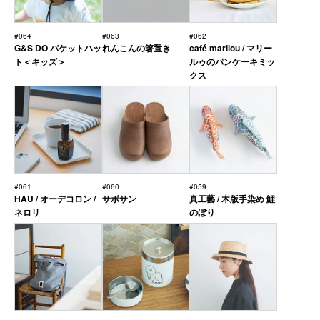
#064
#063
#062
G&S DO バケットハッ
れんこんの箸置き
café marilou / マリー
ト＜キッズ＞
ルゥのパンケーキミッ
クス
#061
#060
#059
HAU / オーデコロン /
サボサン
真工藝 / 木版手染め 鯉
ネロリ
のぼり