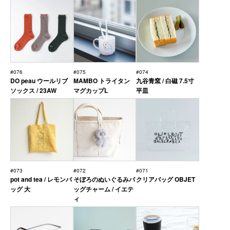
#076
#075
#074
DO peau ウールリブ
MAMBO トライタン
九谷青窯 / 白磁 7.5寸
ソックス / 23AW
マグカップL
平皿
#073
#072
#071
pot and tea / レモンバ
そぼろのぬいぐるみバ
クリアバッグ OBJET
ッグ 大
ッグチャーム / イエテ
ィ