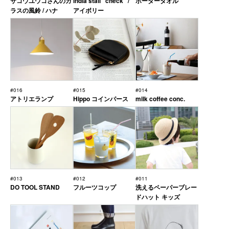
サコウユウコさんのガ
india stall “check” /
ボーダータオル
ラスの風鈴 / ハナ
アイボリー
#016
#015
#014
アトリエランプ
Hippo コインパース
milk coffee conc.
#013
#012
#011
DO TOOL STAND
フルーツコップ
洗えるペーパーブレー
ドハット キッズ