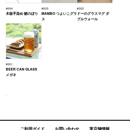
#004
#003
#002
木版手染め 鯉のぼり
MAMBO つよいこグラ
ドーのグラスマグ ダ
ス
ブルウォール
#001
BEER CAN GLASS
メガネ
.
ご利用ガイド
お問い合わせ
実店舗情報