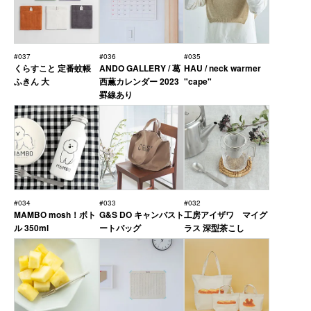
#037
#036
#035
くらすこと 定番蚊帳
ANDO GALLERY / 葛
HAU / neck warmer
ふきん 大
西薫カレンダー 2023
"cape"
罫線あり
#034
#033
#032
MAMBO mosh！ボト
G&S DO キャンバスト
工房アイザワ マイグ
ル 350ml
ートバッグ
ラス 深型茶こし