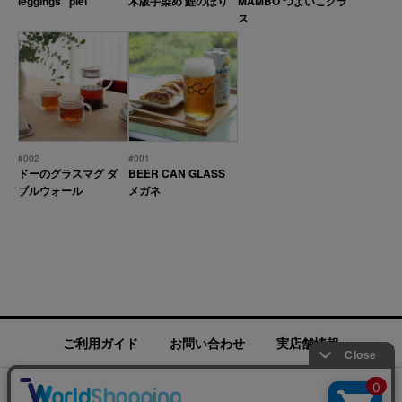
leggings "piel"
木版手染め 鯉のぼり
MAMBO つよいこグラ
ス
#002
#001
ドーのグラスマグ ダ
BEER CAN GLASS
ブルウォール
メガネ
ご利用ガイド
お問い合わせ
実店舗情報
運営会社
特定商取引法に基づく表記