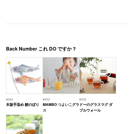
Back Number これ DO ですか？
#004
#003
#002
木版手染め 鯉のぼり
MAMBO つよいこグラ
ドーのグラスマグ ダ
ス
ブルウォール