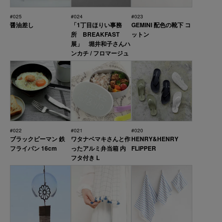
#025
#024
#023
醤油差し
「1丁目ほりい事務
GEMINI 配色の靴下 コ
所 BREAKFAST
ットン
展」 堀井和子さんハ
ンカチ / フロマージュ
#022
#021
#020
ブラックピーマン 鉄
ワタナベマキさんと作
HENRY&HENRY
フライパン 16cm
ったアルミ弁当箱 内
FLIPPER
フタ付き L