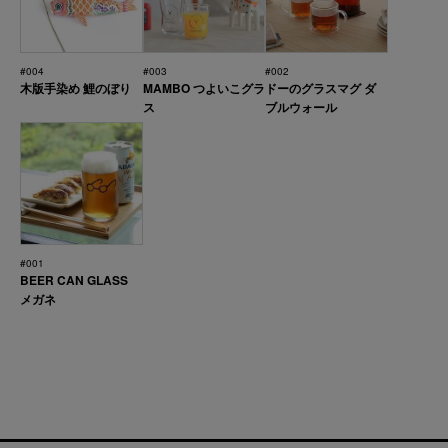
#004
#003
#002
木版手染め 鯉のぼり
MAMBO つよいこグラ
ドーのグラスマグ ダ
ス
ブルウォール
#001
BEER CAN GLASS
メガネ