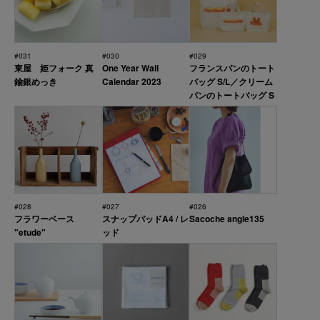
#031
#030
#029
東屋 姫フォーク 真
One Year Wall
フランスパンのトート
鍮銀めっき
Calendar 2023
バッグ S/L／クリーム
パンのトートバッグ S
#028
#027
#026
フラワーベース
スナップパッドA4 / レ
Sacoche angle135
"etude"
ッド