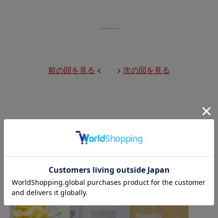
前の回を見る
< >
次の回を見る
Back Number／これ DO ですか？