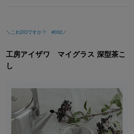
＼これDOですか？ #032／
工房アイザワ マイグラス 深型茶こ
し