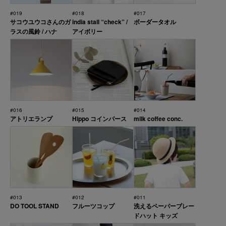
#019
#018
#017
サコウユウコさんのガ
india stall “check” /
ボーダータオル
ラスの風鈴 / ハナ
アイボリー
#016
#015
#014
アトリエランプ
Hippo コインパース
milk coffee conc.
#013
#012
#011
DO TOOL STAND
フルーツコップ
洗えるペーパーブレー
ドハット キッズ