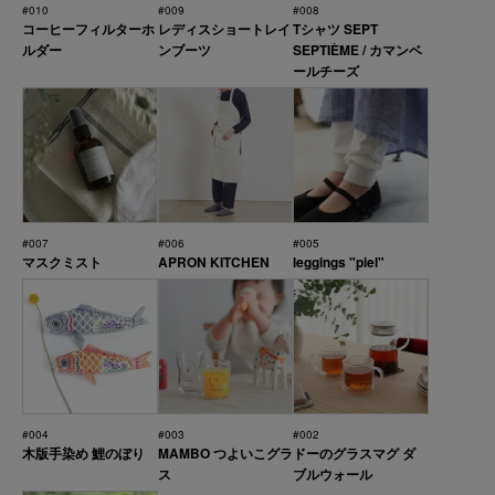
#010
#009
#008
コーヒーフィルターホ
レディスショートレイ
Tシャツ SEPT
ルダー
ンブーツ
SEPTIÈME / カマンベ
ールチーズ
#007
#006
#005
マスクミスト
APRON KITCHEN
leggings "piel"
#004
#003
#002
木版手染め 鯉のぼり
MAMBO つよいこグラ
ドーのグラスマグ ダ
ス
ブルウォール