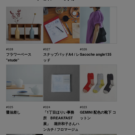
#028
#027
#026
フラワーベース
スナップパッドA4 / レ
Sacoche angle135
"etude"
ッド
#025
#024
#023
醤油差し
「1丁目ほりい事務
GEMINI 配色の靴下 コ
所 BREAKFAST
ットン
展」 堀井和子さんハ
ンカチ / フロマージュ