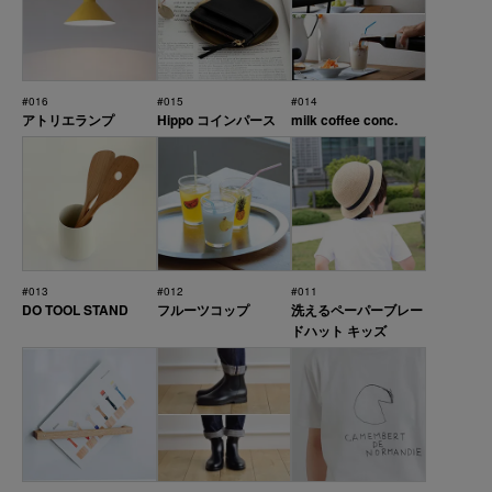
#016
#015
#014
アトリエランプ
Hippo コインパース
milk coffee conc.
#013
#012
#011
DO TOOL STAND
フルーツコップ
洗えるペーパーブレー
ドハット キッズ