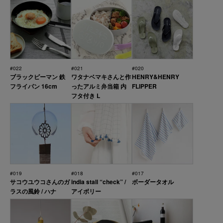
#022
#021
#020
ブラックピーマン 鉄
ワタナベマキさんと作
HENRY&HENRY
フライパン 16cm
ったアルミ弁当箱 内
FLIPPER
フタ付き L
#019
#018
#017
サコウユウコさんのガ
india stall “check” /
ボーダータオル
ラスの風鈴 / ハナ
アイボリー