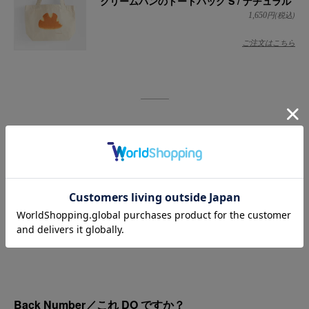
クリームパンのトートバッグ S / ナチュラル
円(税込)
1,650
ご注文はこちら
前の回を見る
< >
次の回を見る
Back Number／これ DO ですか？