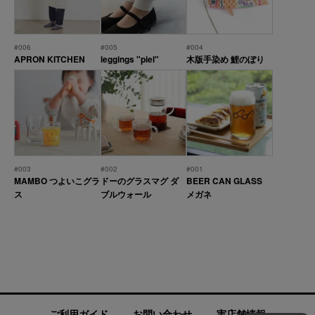
#006
#005
#004
APRON KITCHEN
leggings "piel"
木版手染め 鯉のぼり
#003
#002
#001
MAMBO つよいこグラ
ドーのグラスマグ ダ
BEER CAN GLASS
ス
ブルウォール
メガネ
ご利用ガイド
お問い合わせ
実店舗情報