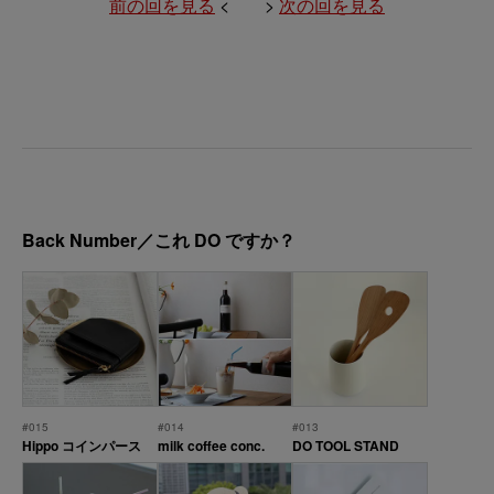
前の回を見る
< >
次の回を見る
Back Number／これ DO ですか？
#015
#014
#013
Hippo コインパース
milk coffee conc.
DO TOOL STAND