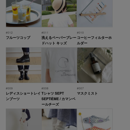
#012
#011
#010
フルーツコップ
洗えるペーパーブレー
コーヒーフィルターホ
ドハット キッズ
ルダー
#009
#008
#007
レディスショートレイ
Tシャツ SEPT
マスクミスト
ンブーツ
SEPTIÈME / カマンベ
ールチーズ