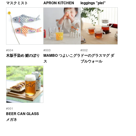
マスクミスト
APRON KITCHEN
leggings "piel"
#004
#003
#002
木版手染め 鯉のぼり
MAMBO つよいこグラ
ドーのグラスマグ ダ
ス
ブルウォール
#001
BEER CAN GLASS
メガネ