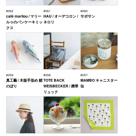
#062
#061
#060
café marilou / マリー
HAU / オーデコロン /
サボサン
ルゥのパンケーキミッ
ネロリ
クス
#059
#058
#057
真工藝 / 木版手染め 鯉
TOTE BACK
MAMBO キャニスター
のぼり
WEISBECKER / 携帯
缶
リュック