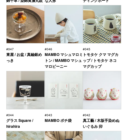
錦十草 / 染錦黄濃丸紋
な人形
ティングボード
#047
#046
#045
東屋 / お盆 / 真鍮銀め
MAMBO マシュマロミ
トモタケ クマ マグカ
っき
トン / MAMBO マシュ
ップ / トモタケ ネコ
マロビーニー
マグカップ
#044
#043
#042
グラス Square /
MAMBO ポチ袋
真工藝 / 木版手染めぬ
hirahira
いぐるみ 卯