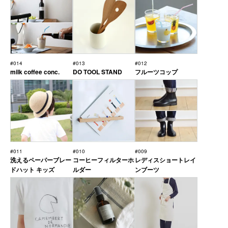
#014
#013
#012
milk coffee conc.
DO TOOL STAND
フルーツコップ
#011
#010
#009
洗えるペーパーブレー
コーヒーフィルターホ
レディスショートレイ
ドハット キッズ
ルダー
ンブーツ