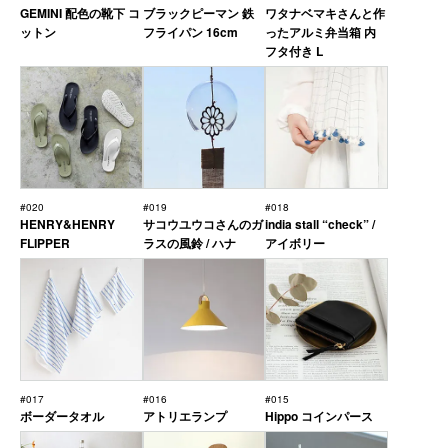
GEMINI 配色の靴下 コ
ブラックピーマン 鉄
ワタナベマキさんと作
ットン
フライパン 16cm
ったアルミ弁当箱 内
フタ付き L
#020
#019
#018
HENRY&HENRY
サコウユウコさんのガ
india stall “check” /
FLIPPER
ラスの風鈴 / ハナ
アイボリー
#017
#016
#015
ボーダータオル
アトリエランプ
Hippo コインパース