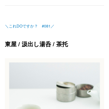
＼これDOですか？ #081／
東屋 / 汲出し湯呑 / 茶托