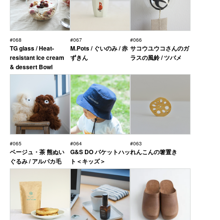
#068
#067
#066
TG glass / Heat-
M.Pots / ぐいのみ / 赤
サコウユウコさんのガ
resistant Ice cream
ずきん
ラスの風鈴 / ツバメ
& dessert Bowl
#065
#064
#063
ベージュ・茶 熊ぬい
G&S DO バケットハッ
れんこんの箸置き
ぐるみ / アルパカ毛
ト＜キッズ＞