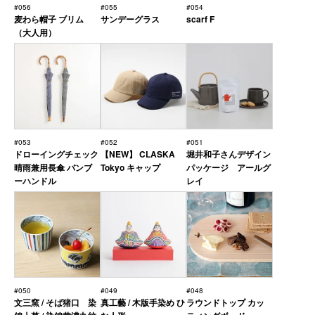
#056
#055
#054
麦わら帽子 ブリム
サンデーグラス
scarf F
（大人用）
#053
#052
#051
ドローイングチェック
【NEW】 CLASKA
堀井和子さんデザイン
晴雨兼用長傘 バンブ
Tokyo キャップ
パッケージ アールグ
ーハンドル
レイ
#050
#049
#048
文三窯 / そば猪口 染
真工藝 / 木版手染め ひ
ラウンドトップ カッ