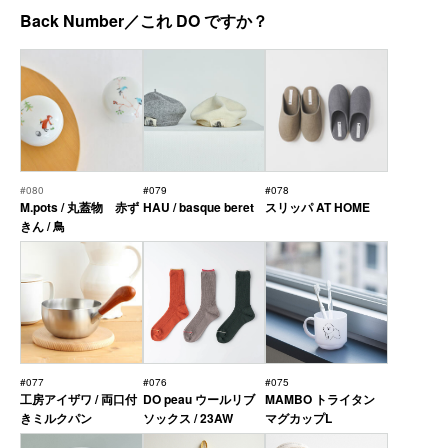
Back Number／これ DO ですか？
#080
#079
#078
M.pots / 丸蓋物 赤ず
HAU / basque beret
スリッパ AT HOME
きん / 鳥
#077
#076
#075
工房アイザワ / 両口付
DO peau ウールリブ
MAMBO トライタン
きミルクパン
ソックス / 23AW
マグカップL