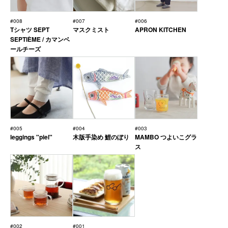
#008
#007
#006
Tシャツ SEPT
マスクミスト
APRON KITCHEN
SEPTIÈME / カマンベ
ールチーズ
#005
#004
#003
leggings "piel"
木版手染め 鯉のぼり
MAMBO つよいこグラ
ス
#002
#001