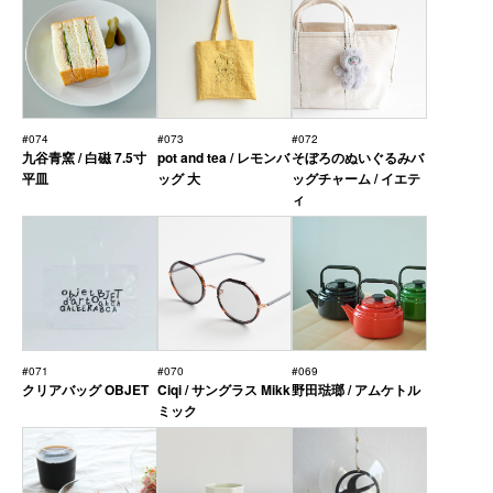
#074
#073
#072
九谷青窯 / 白磁 7.5寸
pot and tea / レモンバ
そぼろのぬいぐるみバ
平皿
ッグ 大
ッグチャーム / イエテ
ィ
#071
#070
#069
クリアバッグ OBJET
Ciqi / サングラス Mikk
野田琺瑯 / アムケトル
ミック