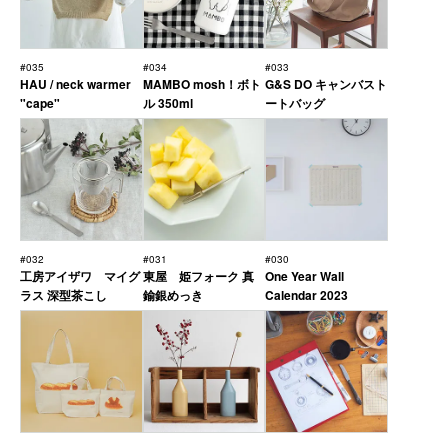
#035
#034
#033
HAU / neck warmer
MAMBO mosh！ボト
G&S DO キャンバスト
"cape"
ル 350ml
ートバッグ
#032
#031
#030
工房アイザワ マイグ
東屋 姫フォーク 真
One Year Wall
ラス 深型茶こし
鍮銀めっき
Calendar 2023