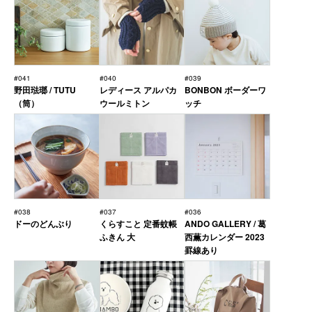
#041
#040
#039
野田琺瑯 / TUTU
レディース アルパカ
BONBON ボーダーワ
（筒）
ウールミトン
ッチ
#038
#037
#036
ドーのどんぶり
くらすこと 定番蚊帳
ANDO GALLERY / 葛
ふきん 大
西薫カレンダー 2023
罫線あり