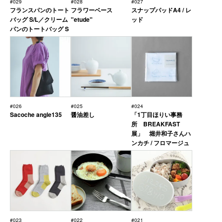
#029
#028
#027
フランスパンのトート
フラワーベース
スナップパッドA4 / レ
バッグ S/L／クリーム
"etude"
ッド
パンのトートバッグ S
#026
#025
#024
Sacoche angle135
醤油差し
「1丁目ほりい事務
所 BREAKFAST
展」 堀井和子さんハ
ンカチ / フロマージュ
#023
#022
#021