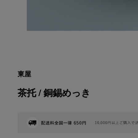
東屋
茶托 / 銅錫めっき