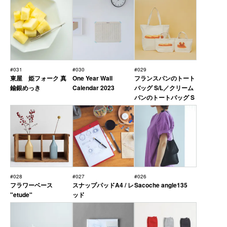
#031
#030
#029
東屋 姫フォーク 真
One Year Wall
フランスパンのトート
鍮銀めっき
Calendar 2023
バッグ S/L／クリーム
パンのトートバッグ S
#028
#027
#026
フラワーベース
スナップパッドA4 / レ
Sacoche angle135
"etude"
ッド