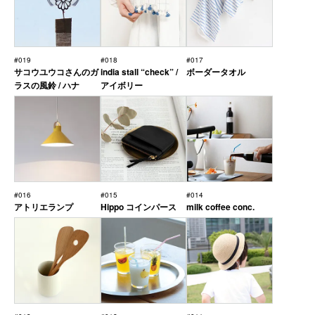
#019
#018
#017
サコウユウコさんのガ
india stall “check” /
ボーダータオル
ラスの風鈴 / ハナ
アイボリー
#016
#015
#014
アトリエランプ
Hippo コインパース
milk coffee conc.