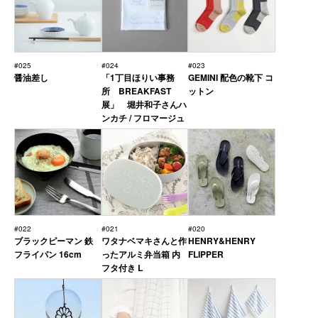
#025
#024
#023
醤油差し
「1丁目ほりい事務
GEMINI 配色の靴下 コ
所 BREAKFAST
ットン
展」 堀井和子さんハ
ンカチ / フロマージュ
#022
#021
#020
ブラックピーマン 鉄
ワタナベマキさんと作
HENRY&HENRY
フライパン 16cm
ったアルミ弁当箱 内
FLIPPER
フタ付き L