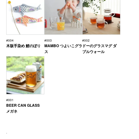
#004
#003
#002
木版手染め 鯉のぼり
MAMBO つよいこグラ
ドーのグラスマグ ダ
ス
ブルウォール
#001
BEER CAN GLASS
メガネ
.