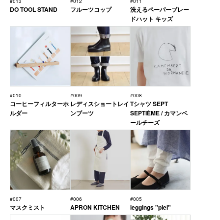
#013
#012
#011
DO TOOL STAND
フルーツコップ
洗えるペーパーブレー
ドハット キッズ
#010
#009
#008
コーヒーフィルターホ
レディスショートレイ
Tシャツ SEPT
ルダー
ンブーツ
SEPTIÈME / カマンベ
ールチーズ
#007
#006
#005
マスクミスト
APRON KITCHEN
leggings "piel"