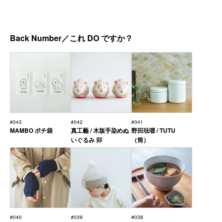
Back Number／これ DO ですか？
#043
#042
#041
MAMBO ポチ袋
真工藝 / 木版手染めぬ
野田琺瑯 / TUTU
いぐるみ 卯
（筒）
#040
#039
#038