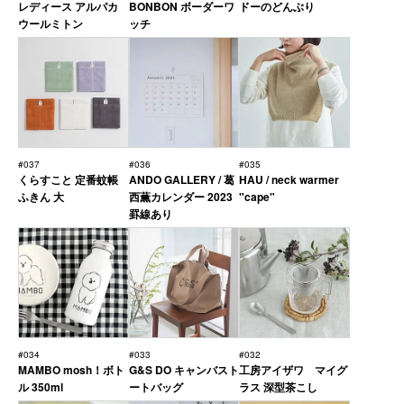
レディース アルパカ
BONBON ボーダーワ
ドーのどんぶり
ウールミトン
ッチ
#037
#036
#035
くらすこと 定番蚊帳
ANDO GALLERY / 葛
HAU / neck warmer
ふきん 大
西薫カレンダー 2023
"cape"
罫線あり
#034
#033
#032
MAMBO mosh！ボト
G&S DO キャンバスト
工房アイザワ マイグ
ル 350ml
ートバッグ
ラス 深型茶こし