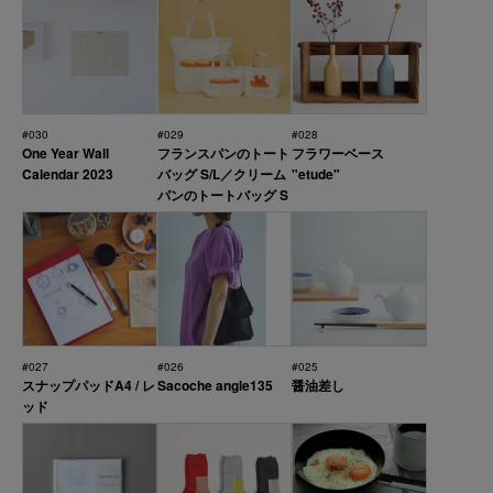
#030
#029
#028
One Year Wall
フランスパンのトート
フラワーベース
Calendar 2023
バッグ S/L／クリーム
"etude"
パンのトートバッグ S
#027
#026
#025
スナップパッドA4 / レ
Sacoche angle135
醤油差し
ッド