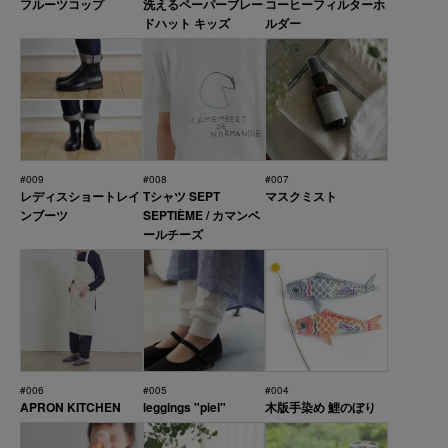
フルーツコップ
洗えるペーパーブレー
コーヒーフィルターホ
ドハット キッズ
ルダー
#009
#008
#007
レディスショートレイ
Tシャツ SEPT
マスクミスト
ンブーツ
SEPTIÈME / カマンベ
ールチーズ
#006
#005
#004
APRON KITCHEN
leggings "piel"
木版手染め 鯉のぼり