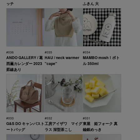
ッチ
ふきん 大
#036
#035
#034
ANDO GALLERY / 葛
HAU / neck warmer
MAMBO mosh！ボト
西薫カレンダー 2023
"cape"
ル 350ml
罫線あり
#033
#032
#031
G&S DO キャンバスト
工房アイザワ マイグ
東屋 姫フォーク 真
ートバッグ
ラス 深型茶こし
鍮銀めっき