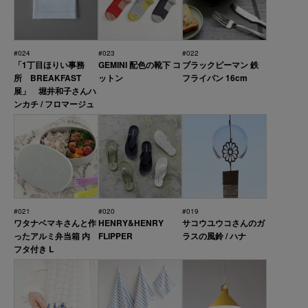
#024
#023
#022
「1丁目ほりい事務
GEMINI 配色の靴下 コ
ブラックピーマン 鉄
所 BREAKFAST
ットン
フライパン 16cm
展」 堀井和子さんハ
ンカチ / フロマージュ
#021
#020
#019
ワタナベマキさんと作
HENRY&HENRY
サコウユウコさんのガ
ったアルミ弁当箱 内
FLIPPER
ラスの風鈴 / ハナ
フタ付き L