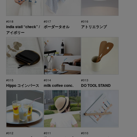
#018
#017
#016
india stall “check” /
ボーダータオル
アトリエランプ
アイボリー
#015
#014
#013
Hippo コインパース
milk coffee conc.
DO TOOL STAND
#012
#011
#010