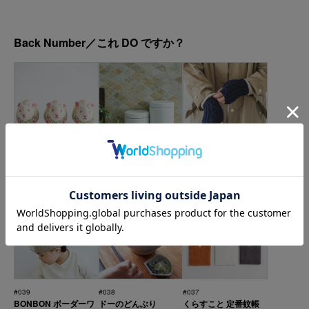
Back Number／これ DO ですか？
#042
#041
#040
真工藝 / 木版手染めぬ
野田琺瑯 / TUTU
レディース アルパカ
いぐるみ 卯
（筒）
ウールミトン
#039
#038
#037
BONBON ボーダーワ
ドーのどんぶり
くらすこと 定番蚊帳