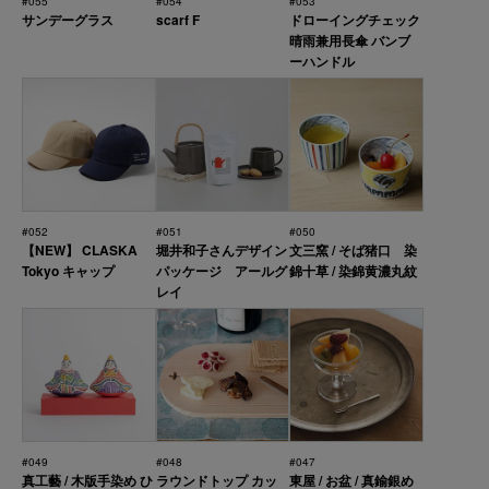
#055
#054
#053
サンデーグラス
scarf F
ドローイングチェック
晴雨兼用長傘 バンブ
ーハンドル
#052
#051
#050
【NEW】 CLASKA
堀井和子さんデザイン
文三窯 / そば猪口 染
Tokyo キャップ
パッケージ アールグ
錦十草 / 染錦黄濃丸紋
レイ
#049
#048
#047
真工藝 / 木版手染め ひ
ラウンドトップ カッ
東屋 / お盆 / 真鍮銀め