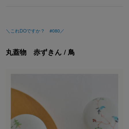
＼これDOですか？ #080／
丸蓋物 赤ずきん / 鳥