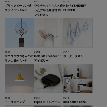
#022
#021
#020
ブラックピーマン 鉄
ワタナベマキさんと作
HENRY&HENRY
フライパン 16cm
ったアルミ弁当箱 内
FLIPPER
フタ付き L
#019
#018
#017
サコウユウコさんのガ
india stall “check” /
ボーダータオル
ラスの風鈴 / ハナ
アイボリー
#016
#015
#014
アトリエランプ
Hippo コインパース
milk coffee conc.