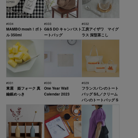
#034
#033
#032
MAMBO mosh！ボト
G&S DO キャンバスト
工房アイザワ マイグ
ル 350ml
ートバッグ
ラス 深型茶こし
#031
#030
#029
東屋 姫フォーク 真
One Year Wall
フランスパンのトート
鍮銀めっき
Calendar 2023
バッグ S/L／クリーム
パンのトートバッグ S