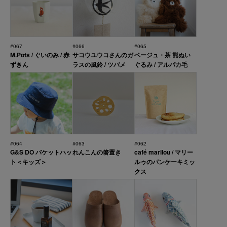
#067
#066
#065
M.Pots / ぐいのみ / 赤
サコウユウコさんのガ
ベージュ・茶 熊ぬい
ずきん
ラスの風鈴 / ツバメ
ぐるみ / アルパカ毛
#064
#063
#062
G&S DO バケットハッ
れんこんの箸置き
café marilou / マリー
ト＜キッズ＞
ルゥのパンケーキミッ
クス