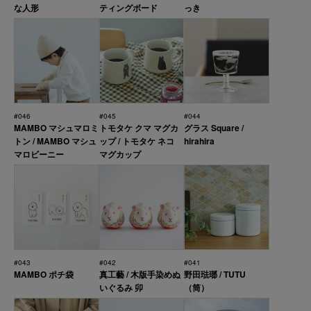
な人形
ティングボード
っき
#046
#045
#044
MAMBO マシュマロミ
トモタケ クマ マグカ
グラス Square /
トン / MAMBO マシュ
ップ / トモタケ ネコ
hirahira
マロビーニー
マグカップ
#043
#042
#041
MAMBO ポチ袋
真工藝 / 木版手染めぬ
野田琺瑯 / TUTU
いぐるみ 卯
（筒）