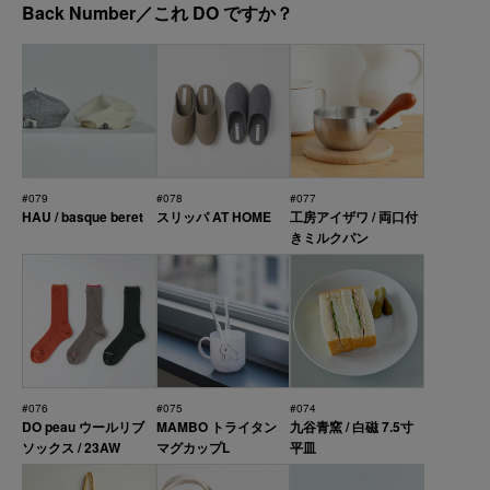
Back Number／これ DO ですか？
#079
#078
#077
HAU / basque beret
スリッパ AT HOME
工房アイザワ / 両口付
きミルクパン
#076
#075
#074
DO peau ウールリブ
MAMBO トライタン
九谷青窯 / 白磁 7.5寸
ソックス / 23AW
マグカップL
平皿