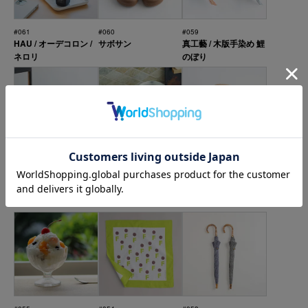
#061
#060
#059
HAU / オーデコロン /
サボサン
真工藝 / 木版手染め 鯉
ネロリ
のぼり
#058
#057
#056
TOTE BACK
MAMBO キャニスター
麦わら帽子 ブリム
WEISBECKER / 携帯
缶
（大人用）
リュック