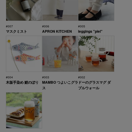
#007
#006
#005
マスクミスト
APRON KITCHEN
leggings "piel"
#004
#003
#002
木版手染め 鯉のぼり
MAMBO つよいこグラ
ドーのグラスマグ ダ
ス
ブルウォール