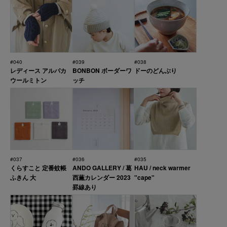
#040
#039
#038
レディース アルパカ
BONBON ボーダーワ
ドーのどんぶり
ウールミトン
ッチ
#037
#036
#035
くらすこと 定番蚊帳
ANDO GALLERY / 葛
HAU / neck warmer
ふきん 大
西薫カレンダー 2023
"cape"
罫線あり