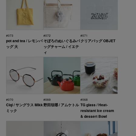
#073
#072
#071
pot and tea / レモンバ
そぼろのぬいぐるみバ
クリアバッグ OBJET
ッグ 大
ッグチャーム / イエテ
ィ
#070
#069
#068
Ciqi / サングラス Mikk
野田琺瑯 / アムケトル
TG glass / Heat-
ミック
resistant Ice cream
& dessert Bowl