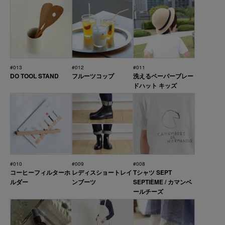
#013
#012
#011
DO TOOL STAND
フルーツコップ
洗えるペーパーブレー
ドハット キッズ
#010
#009
#008
コーヒーフィルターホ
レディスショートレイ
Tシャツ SEPT
ルダー
ンブーツ
SEPTIÈME / カマンベ
ールチーズ