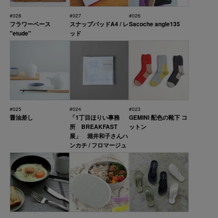
#028
#027
#026
フラワーベース
スナップパッドA4 / レ
Sacoche angle135
"etude"
ッド
#025
#024
#023
醤油差し
「1丁目ほりい事務
GEMINI 配色の靴下 コ
所 BREAKFAST
ットン
展」 堀井和子さんハ
ンカチ / フロマージュ