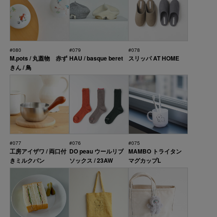
#080
#079
#078
M.pots / 丸蓋物 赤ず
HAU / basque beret
スリッパ AT HOME
きん / 鳥
#077
#076
#075
工房アイザワ / 両口付
DO peau ウールリブ
MAMBO トライタン
きミルクパン
ソックス / 23AW
マグカップL