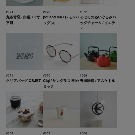
#074
#073
#072
九谷青窯 / 白磁 7.5寸
pot and tea / レモンバ
そぼろのぬいぐるみバ
平皿
ッグ 大
ッグチャーム / イエテ
ィ
#071
#070
#069
クリアバッグ OBJET
Ciqi / サングラス Mikk
野田琺瑯 / アムケトル
ミック
#068
#067
#066