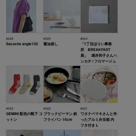
#026
#025
#024
Sacoche angle135
醤油差し
「1丁目ほりい事務
所 BREAKFAST
展」 堀井和子さんハ
ンカチ / フロマージュ
#023
#022
#021
GEMINI 配色の靴下 コ
ブラックピーマン 鉄
ワタナベマキさんと作
ットン
フライパン 16cm
ったアルミ弁当箱 内
フタ付き L