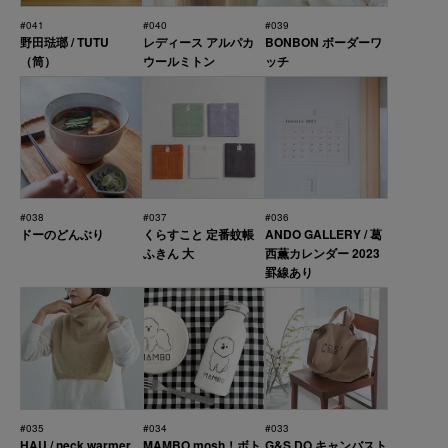
#041
#040
#039
野田琺瑯 / TUTU
レディース アルパカ
BONBON ボーダーワ
（筒）
ウールミトン
ッチ
#038
#037
#036
ドーのどんぶり
くらすこと 定番蚊帳
ANDO GALLERY / 葛
ふきん 大
西薫カレンダー 2023
罫線あり
#035
#034
#033
HAU / neck warmer
MAMBO mosh！ボト
G&S DO キャンバスト