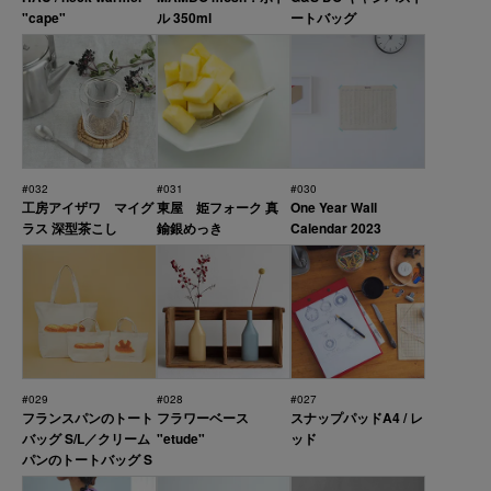
"cape"
ル 350ml
ートバッグ
#032
#031
#030
工房アイザワ マイグ
東屋 姫フォーク 真
One Year Wall
ラス 深型茶こし
鍮銀めっき
Calendar 2023
#029
#028
#027
フランスパンのトート
フラワーベース
スナップパッドA4 / レ
バッグ S/L／クリーム
"etude"
ッド
パンのトートバッグ S