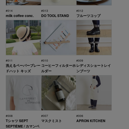
#014
#013
#012
milk coffee conc.
DO TOOL STAND
フルーツコップ
#011
#010
#009
洗えるペーパーブレー
コーヒーフィルターホ
レディスショートレイ
ドハット キッズ
ルダー
ンブーツ
#008
#007
#006
Tシャツ SEPT
マスクミスト
APRON KITCHEN
SEPTIÈME / カマンベ