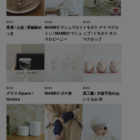
#047
#046
#045
東屋 / お盆 / 真鍮銀め
MAMBO マシュマロミ
トモタケ クマ マグカ
っき
トン / MAMBO マシュ
ップ / トモタケ ネコ
マロビーニー
マグカップ
#044
#043
#042
グラス Square /
MAMBO ポチ袋
真工藝 / 木版手染めぬ
hirahira
いぐるみ 卯