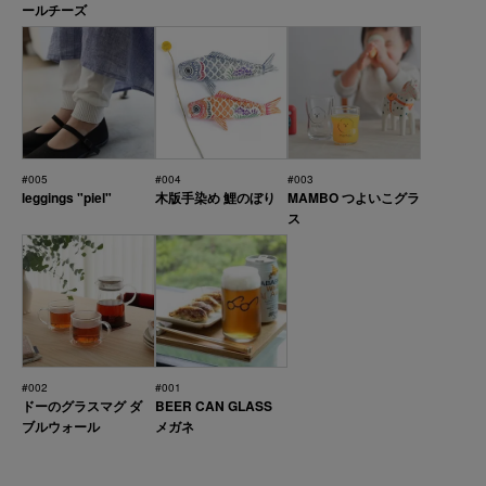
ールチーズ
#005
#004
#003
leggings "piel"
木版手染め 鯉のぼり
MAMBO つよいこグラ
ス
#002
#001
ドーのグラスマグ ダ
BEER CAN GLASS
ブルウォール
メガネ