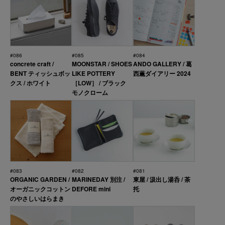
#086
#085
#084
concrete craft /
MOONSTAR / SHOES
ANDO GALLERY / 葛
BENT ティッシュボッ
LIKE POTTERY
西薫ダイアリー 2024
クス / ホワイト
［LOW］ / ブラック
モノクローム
#083
#082
#081
ORGANIC GARDEN /
MARINEDAY 別注 /
東屋 / 汲出し湯呑 / 茶
オーガニックコットン
DEFORE mini
托
のやさしいはらまき