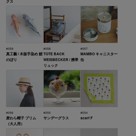
クス
#059
#058
#057
真工藝 / 木版手染め 鯉
TOTE BACK
MAMBO キャニスター
のぼり
WEISBECKER / 携帯
缶
リュック
#056
#055
#054
麦わら帽子 ブリム
サンデーグラス
scarf F
（大人用）