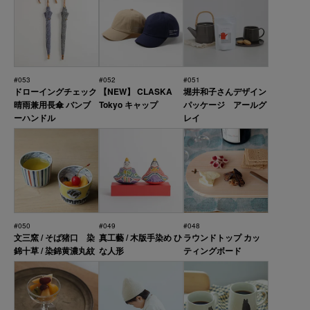
#053
#052
#051
ドローイングチェック
【NEW】 CLASKA
堀井和子さんデザイン
晴雨兼用長傘 バンブ
Tokyo キャップ
パッケージ アールグ
ーハンドル
レイ
#050
#049
#048
文三窯 / そば猪口 染
真工藝 / 木版手染め ひ
ラウンドトップ カッ
錦十草 / 染錦黄濃丸紋
な人形
ティングボード