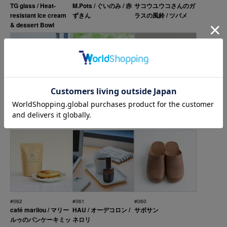
TG glass / Heat-
M.Pots / ぐいのみ / 赤
サコウユウコさんのガ
resistant Ice cream
ずきん
ラスの風鈴 / ツバメ
& dessert Bowl
#065
#064
#063
ベージュ・茶 熊ぬい
G&S DO バケットハッ
れんこんの箸置き
ぐるみ / アルパカ毛
ト＜キッズ＞
#062
#061
#060
café marilou / マリー
HAU / オーデコロン /
サボサン
ルゥのパンケーキミッ
ネロリ