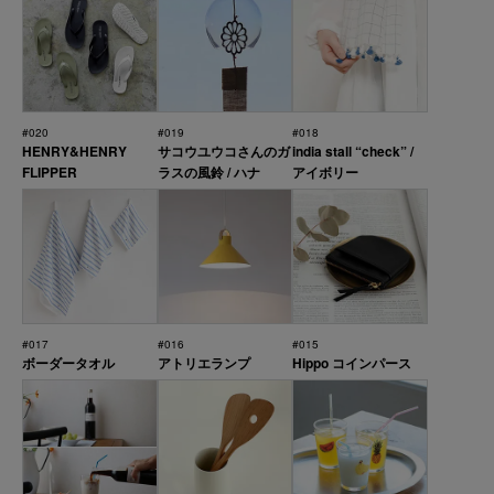
#020
#019
#018
HENRY&HENRY
サコウユウコさんのガ
india stall “check” /
FLIPPER
ラスの風鈴 / ハナ
アイボリー
#017
#016
#015
ボーダータオル
アトリエランプ
Hippo コインパース