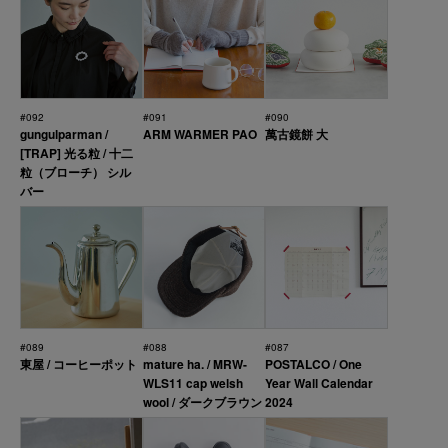
#092
#091
#090
gungulparman /
ARM WARMER PAO
萬古鏡餅 大
[TRAP] 光る粒 / 十二
粒（ブローチ） シル
バー
#089
#088
#087
東屋 / コーヒーポット
mature ha. / MRW-
POSTALCO / One
WLS11 cap welsh
Year Wall Calendar
wool / ダークブラウン
2024