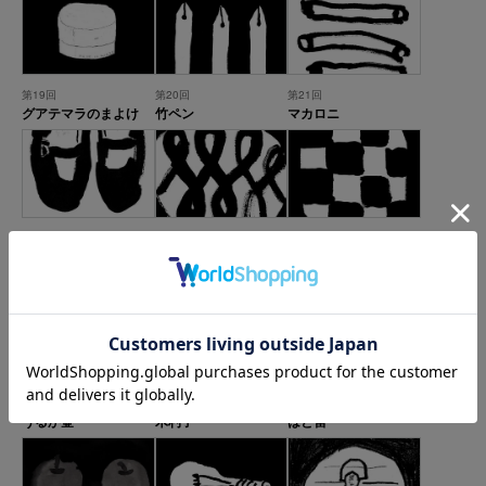
第19回
第20回
第21回
グアテマラのまよけ
竹ペン
マカロニ
第22回
第23回
第24回
Mary Jane
スリップウェア
ノッティングの椅子敷
き
第25回
第26回
第27回
うるか壷
木杓子
はと笛