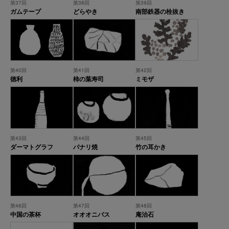
第37回
第38回
第39回
ガムテープ
どらやき
南部鉄器の栓抜き
第40回
第41回
第42回
徳利
柿の葉寿司
ミモザ
第43回
第44回
第45回
ダーマトグラフ
パナリ焼
竹の耳かき
第46回
第47回
第48回
中国の茶杯
オオオニバス
庵治石