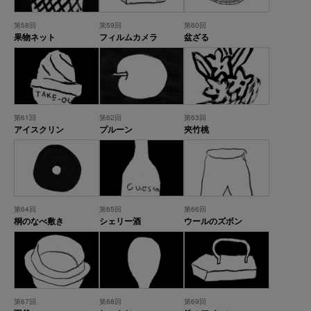
第58回
第59回
第60回
果物ネット
フィルムカメラ
盆ざる
第61回
第62回
第63回
アイスクリン
プルーン
夾竹桃
第64回
第65回
第66回
桐のなべ敷き
シェリー酒
ウールのズボン
第67回
第68回
第69回