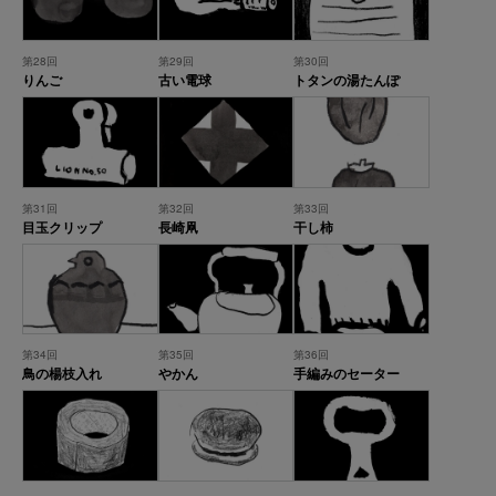
第28回
第29回
第30回
りんご
古い電球
トタンの湯たんぽ
第31回
第32回
第33回
目玉クリップ
長崎凧
干し柿
第34回
第35回
第36回
鳥の楊枝入れ
やかん
手編みのセーター