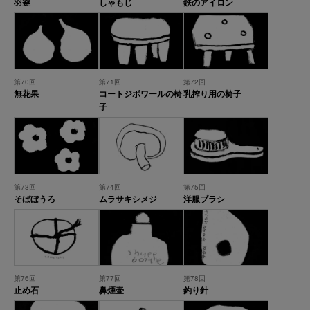
羽釜
しゃもじ
鉄のアイロン
第70回
第71回
第72回
無花果
コートジボワールの椅
乳搾り用の椅子
子
第73回
第74回
第75回
そばぼうろ
ムラサキシメジ
洋服ブラシ
第76回
第77回
第78回
止め石
鼻煙壷
釣り針