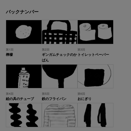
バックナンバー
第1回
第2回
第3回
檸檬
ギンガムチェックのか
トイレットペーパー
ばん
第4回
第5回
第6回
絵の具のチューブ
鉄のフライパン
おにぎり