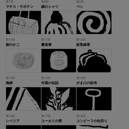
第7回
第8回
第9回
マチス・サボテン
縞のシャツ
ペン
第10回
第11回
第12回
旅のかご
書道筆
蚊取線香
第13回
第14回
第15回
海綿
外国の缶詰
がま口の財布
第16回
第17回
第18回
シベリア
ユーカリの実
コンビーフの缶切り