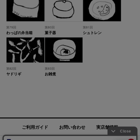
第79回
第80回
第81回
わっぱの弁当箱
菓子器
シュトレン
第82回
第83回
ヤドリギ
お雑煮
ご利用ガイド
お問い合わせ
実店舗情報