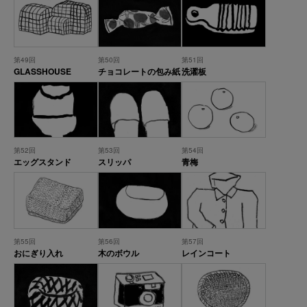
第49回
第50回
第51回
GLASSHOUSE
チョコレートの包み紙
洗濯板
第52回
第53回
第54回
エッグスタンド
スリッパ
青梅
第55回
第56回
第57回
おにぎり入れ
木のボウル
レインコート