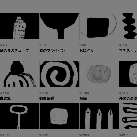
第4回
第5回
第6回
第7回
絵の具のチューブ
鉄のフライパン
おにぎり
マチス・
第11回
第12回
第13回
第14回
書道筆
蚊取線香
海綿
外国の缶
第18回
第19回
第20回
第21回