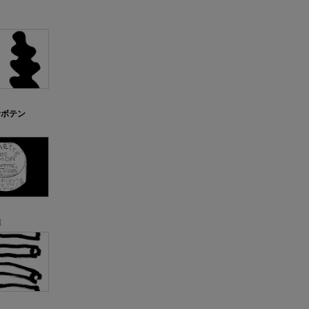
サボテン
詰