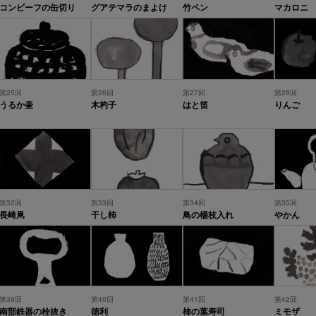
コンビーフの缶切り
グアテマラのまよけ
竹ペン
マカロニ
第25回
第26回
第27回
第28回
うるか壷
木杓子
はと笛
りんご
第32回
第33回
第34回
第35回
長崎凧
干し柿
鳥の楊枝入れ
やかん
第39回
第40回
第41回
第42回
南部鉄器の栓抜き
徳利
柿の葉寿司
ミモザ