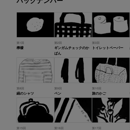
バックナンバー
第1回
第2回
第3回
檸檬
ギンガムチェックのか
トイレットペーパー
ばん
第8回
第9回
第10回
縞のシャツ
ペン
旅のかご
第15回
第16回
第17回