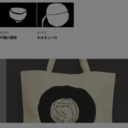
第46回
第47回
中国の茶杯
オオオニバス