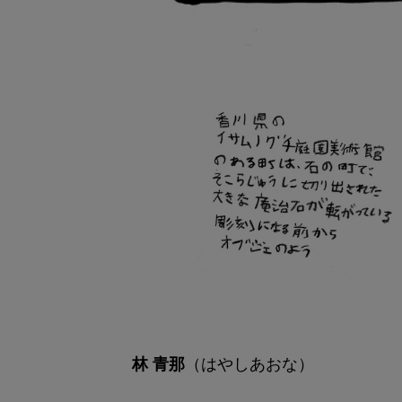
（はやしあおな）
林 青那