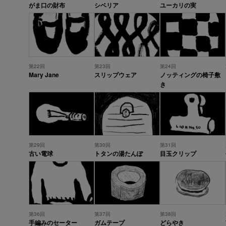
がま口の財布
シベリア
ユーカリの実
第22回
第23回
第24回
Mary Jane
スリップウェア
ノッティングの椅子敷
き
第29回
第30回
第31回
古い電球
トタンの湯たんぽ
目玉クリップ
第36回
第37回
第38回
手編みのセーター
ガムテープ
どらやき