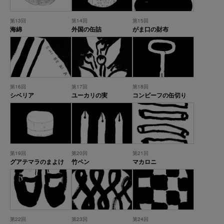
第13回
第14回
第15回
海綿
外国の缶詰
がま口の財布
第16回
第17回
第18回
シベリア
ユーカリの実
コンビーフの缶切り
第19回
第20回
第21回
グアテマラのまよけ
竹ペン
マカロニ
第22回
第23回
第24回