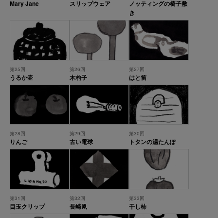
Mary Jane
スリップウェア
ノッティングの椅子敷
き
第25回
第26回
第27回
うるか壷
木杓子
はと笛
第28回
第29回
第30回
りんご
古い電球
トタンの湯たんぽ
第31回
第32回
第33回
目玉クリップ
長崎凧
干し柿