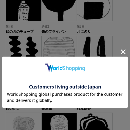
第4回
第5回
第6回
絵の具のチューブ
鉄のフライパン
おにぎり
第7回
第8回
第9回
マチス・サボテン
縞のシャツ
ペン
第10回
第11回
第12回
旅のかご
書道筆
蚊取線香