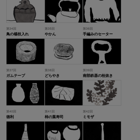
第34回
第35回
第36回
鳥の楊枝入れ
やかん
手編みのセーター
第37回
第38回
第39回
ガムテープ
どらやき
南部鉄器の栓抜き
第40回
第41回
第42回
徳利
柿の葉寿司
ミモザ