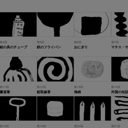
第4回
第5回
第6回
第7回
絵の具のチューブ
鉄のフライパン
おにぎり
マチス・
第11回
第12回
第13回
第14回
書道筆
蚊取線香
海綿
外国の缶
第18回
第19回
第20回
第21回