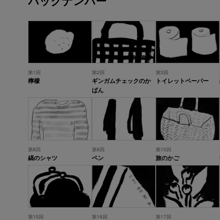
バックナンバー
第1回
第2回
第3回
檸檬
ギンガムチェックのか
トイレットペーパー
ばん
第8回
第9回
第10回
縞のシャツ
ペン
旅のかご
第15回
第16回
第17回