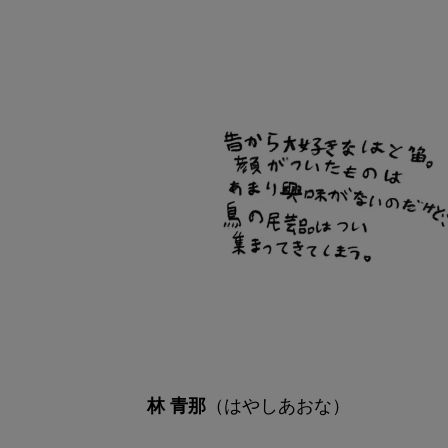
（はやしあおな）
林 青那