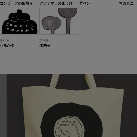
コンビーフの缶切り
グアテマラのまよけ
竹ペン
マカロニ
第25回
第26回
うるか壷
木杓子