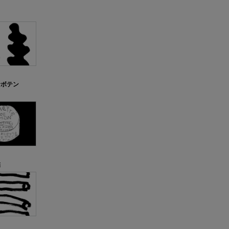
サボテン
詰