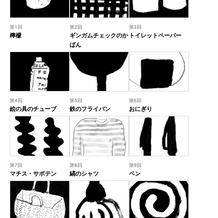
第1回
第2回
第3回
檸檬
ギンガムチェックのか
トイレットペーパー
ばん
第4回
第5回
第6回
絵の具のチューブ
鉄のフライパン
おにぎり
第7回
第8回
第9回
マチス・サボテン
縞のシャツ
ペン