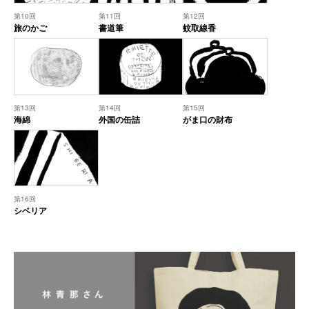
第10回
第11回
第12回
旅のかご
書道筆
蚊取線香
第13回
第14回
第15回
海綿
外国の缶詰
がま口の財布
第16回
シベリア