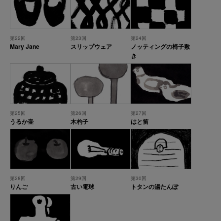
第22回
第23回
第24回
Mary Jane
スリップウェア
ノッティングの椅子敷
き
第25回
第26回
第27回
うるか壷
木杓子
はと笛
第28回
第29回
第30回
りんご
古い電球
トタンの湯たんぽ