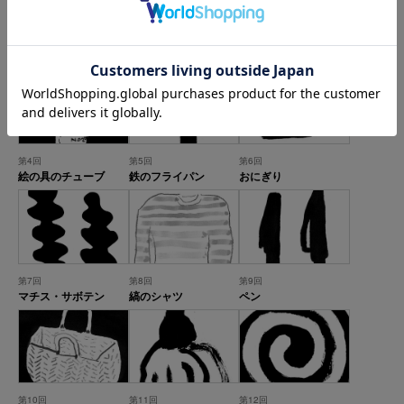
第1回
第2回
第3回
檸檬
ギンガムチェックのか
トイレットペーパー
ばん
第4回
第5回
第6回
絵の具のチューブ
鉄のフライパン
おにぎり
第7回
第8回
第9回
マチス・サボテン
縞のシャツ
ペン
第10回
第11回
第12回