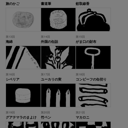
旅のかご
書道筆
蚊取線香
第13回
第14回
第15回
海綿
外国の缶詰
がま口の財布
第16回
第17回
第18回
シベリア
ユーカリの実
コンビーフの缶切り
第19回
第20回
第21回
グアテマラのまよけ
竹ペン
マカロニ