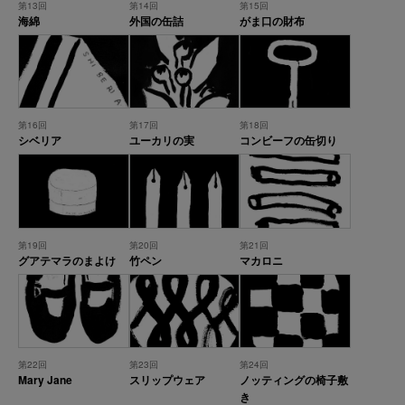
第13回
第14回
第15回
海綿
外国の缶詰
がま口の財布
第16回
第17回
第18回
シベリア
ユーカリの実
コンビーフの缶切り
第19回
第20回
第21回
グアテマラのまよけ
竹ペン
マカロニ
第22回
第23回
第24回
Mary Jane
スリップウェア
ノッティングの椅子敷
き