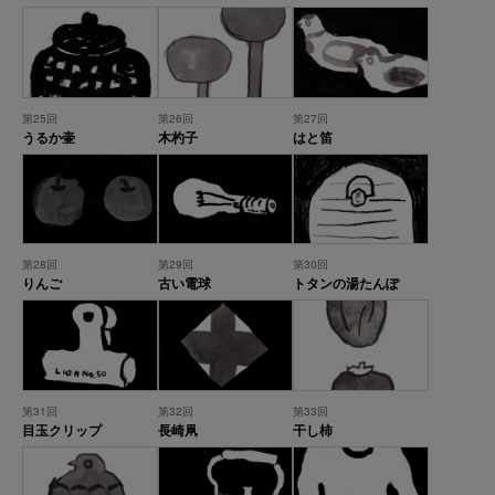
第25回
第26回
第27回
うるか壷
木杓子
はと笛
第28回
第29回
第30回
りんご
古い電球
トタンの湯たんぽ
第31回
第32回
第33回
目玉クリップ
長崎凧
干し柿