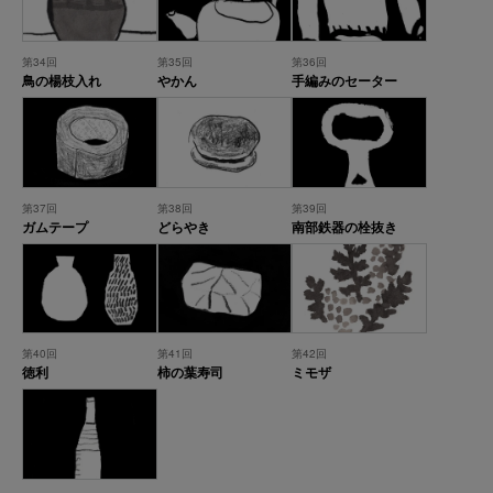
第34回
第35回
第36回
鳥の楊枝入れ
やかん
手編みのセーター
第37回
第38回
第39回
ガムテープ
どらやき
南部鉄器の栓抜き
第40回
第41回
第42回
徳利
柿の葉寿司
ミモザ