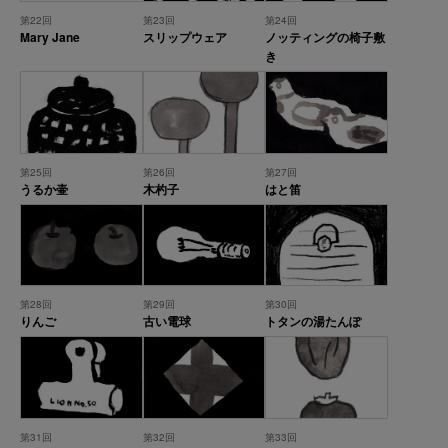
第22回
第23回
第24回
Mary Jane
スリップウェア
ノッティングの椅子敷
き
第25回
第26回
第27回
うるか壷
木杓子
はと笛
第28回
第29回
第30回
りんご
古い電球
トタンの湯たんぽ
第31回
第32回
第33回