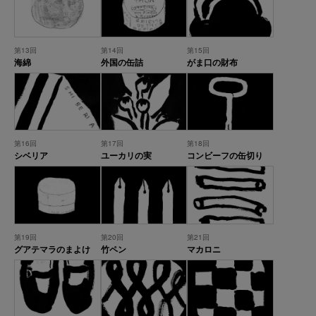
第13回
第14回
第15回
海綿
外国の缶詰
がま口の財布
第16回
第17回
第18回
シベリア
ユーカリの実
コンビーフの缶切り
第19回
第20回
第21回
グアテマラのまよけ
竹ペン
マカロニ