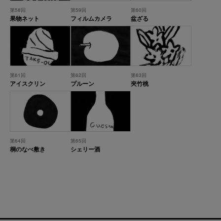
第58回
第59回
第60回
果物ネット
フィルムカメラ
盆ざる
第61回
第62回
第63回
アイスクリン
プルーン
夾竹桃
第64回
第65回
桐のなべ敷き
シェリー酒