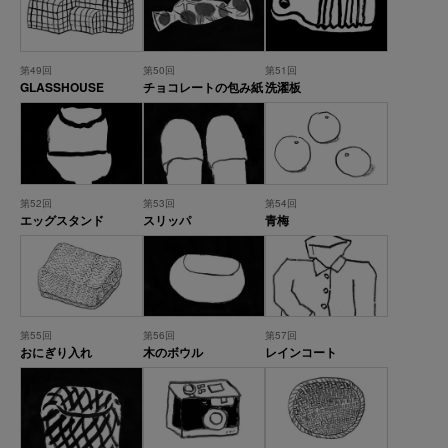
第49回
第50回
第51回
GLASSHOUSE
チョコレートの包み紙
洗濯板
第52回
第53回
第54回
エッグスタンド
スリッパ
青梅
第55回
第56回
第57回
おにぎり入れ
木のボウル
レインコート