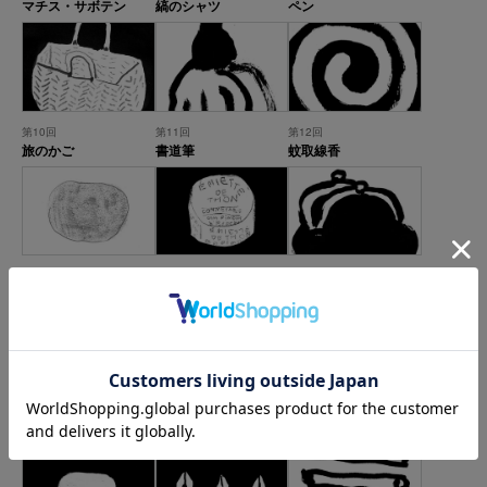
マチス・サボテン
縞のシャツ
ペン
第10回
第11回
第12回
旅のかご
書道筆
蚊取線香
第13回
第14回
第15回
海綿
外国の缶詰
がま口の財布
第16回
第17回
第18回
シベリア
ユーカリの実
コンビーフの缶切り