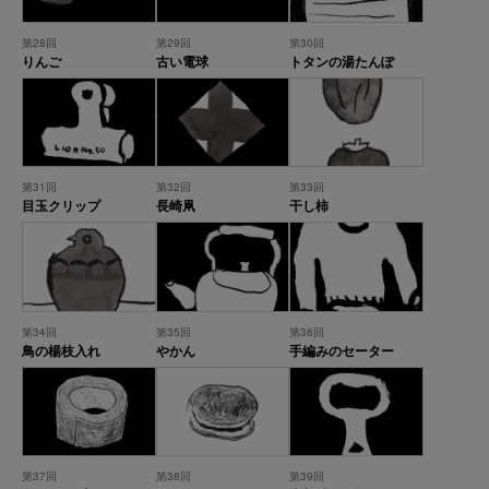
第28回
第29回
第30回
りんご
古い電球
トタンの湯たんぽ
第31回
第32回
第33回
目玉クリップ
長崎凧
干し柿
第34回
第35回
第36回
鳥の楊枝入れ
やかん
手編みのセーター
第37回
第38回
第39回