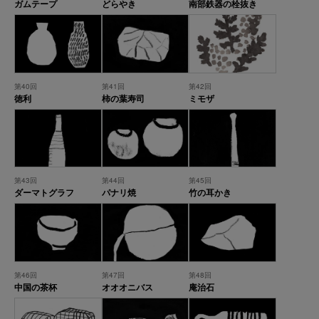
ガムテープ
どらやき
南部鉄器の栓抜き
第40回
第41回
第42回
徳利
柿の葉寿司
ミモザ
第43回
第44回
第45回
ダーマトグラフ
パナリ焼
竹の耳かき
第46回
第47回
第48回
中国の茶杯
オオオニバス
庵治石