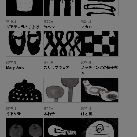
第19回
第20回
第21回
グアテマラのまよけ
竹ペン
マカロニ
第22回
第23回
第24回
Mary Jane
スリップウェア
ノッティングの椅子敷
き
第25回
第26回
第27回
うるか壷
木杓子
はと笛