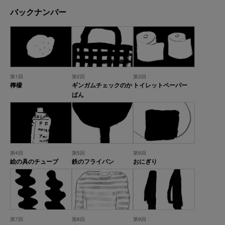
バックナンバー
第1回
第2回
第3回
檸檬
ギンガムチェックのか
トイレットペーパー
ばん
第4回
第5回
第6回
絵の具のチューブ
鉄のフライパン
おにぎり
第7回
第8回
第9回