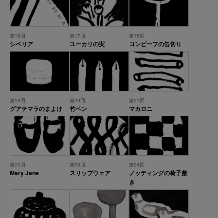
第16回
第17回
第18回
シベリア
ユーカリの実
コンビーフの缶切り
第19回
第20回
第21回
グアテマラのまよけ
竹ペン
マカロニ
第22回
第23回
第24回
Mary Jane
スリップウェア
ノッティングの椅子敷
き