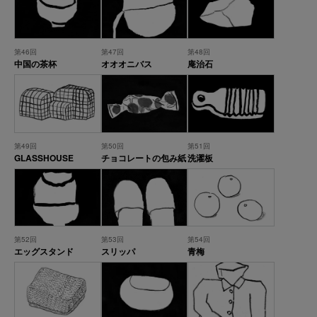
第46回
第47回
第48回
中国の茶杯
オオオニバス
庵治石
第49回
第50回
第51回
GLASSHOUSE
チョコレートの包み紙
洗濯板
第52回
第53回
第54回
エッグスタンド
スリッパ
青梅