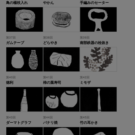
鳥の楊枝入れ
やかん
手編みのセーター
第37回
第38回
第39回
ガムテープ
どらやき
南部鉄器の栓抜き
第40回
第41回
第42回
徳利
柿の葉寿司
ミモザ
第43回
第44回
第45回
ダーマトグラフ
パナリ焼
竹の耳かき