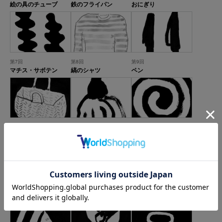
絵の具のチューブ
鉄のフライパン
おにぎり
第7回
第8回
第9回
マチス・サボテン
縞のシャツ
ペン
第10回
第11回
第12回
旅のかご
書道筆
蚊取線香
第13回
第14回
第15回
海綿
外国の缶詰
がま口の財布