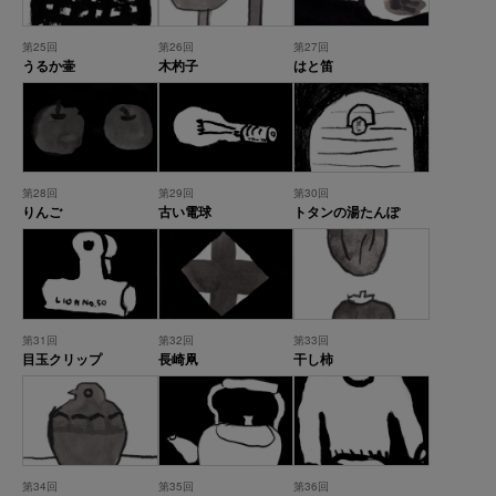
第25回
第26回
第27回
うるか壷
木杓子
はと笛
第28回
第29回
第30回
りんご
古い電球
トタンの湯たんぽ
第31回
第32回
第33回
目玉クリップ
長崎凧
干し柿
第34回
第35回
第36回