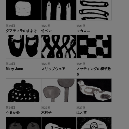
第19回
第20回
第21回
グアテマラのまよけ
竹ペン
マカロニ
第22回
第23回
第24回
Mary Jane
スリップウェア
ノッティングの椅子敷
き
第25回
第26回
第27回
うるか壷
木杓子
はと笛