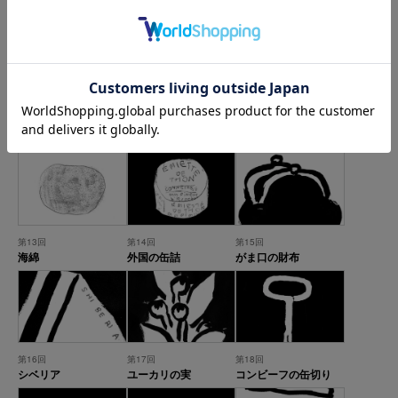
第7回
第8回
第9回
マチス・サボテン
縞のシャツ
ペン
第10回
第11回
第12回
旅のかご
書道筆
蚊取線香
第13回
第14回
第15回
海綿
外国の缶詰
がま口の財布
第16回
第17回
第18回
シベリア
ユーカリの実
コンビーフの缶切り