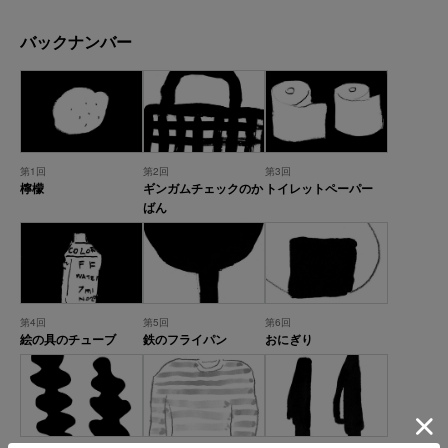
バックナンバー
第1回
第2回
第3回
檸檬
ギンガムチェックのか
トイレットペーパー
ばん
第4回
第5回
第6回
絵の具のチューブ
鉄のフライパン
おにぎり