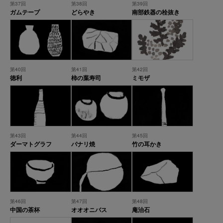
第37回
第38回
第39回
ガムテープ
どらやき
南部鉄器の栓抜き
第40回
第41回
第42回
徳利
柿の葉寿司
ミモザ
第43回
第44回
第45回
ダーマトグラフ
パナリ焼
竹の耳かき
第46回
第47回
第48回
中国の茶杯
オオオニバス
庵治石