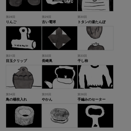
第28回
第29回
第30回
りんご
古い電球
トタンの湯たんぽ
第31回
第32回
第33回
目玉クリップ
長崎凧
干し柿
第34回
第35回
第36回
鳥の楊枝入れ
やかん
手編みのセーター